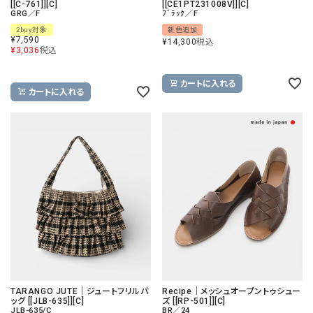
[[C-761]][C]
[[CE1PT231008V]][C]
GRG／F
ﾌﾞﾗｯｸ／F
2buy対象
新色追加
¥
7,590
¥
14,300
税込
¥
3,036
税込
カートに入れる
カートに入れる
TARANGO JUTE｜ジュートフリルバ
Recipe｜メッシュオープントゥシュー
ッグ [[JLB-635]][C]
ズ [[RP-501]][C]
JLB-635/C
BR／24