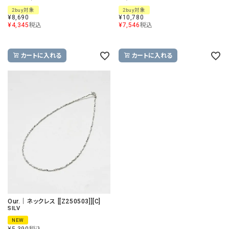
2buy対象
2buy対象
¥
8,690
¥
10,780
¥
4,345
税込
¥
7,546
税込
カートに入れる
カートに入れる
Our.｜ネックレス [[Z250503]][C]
SILV
NEW