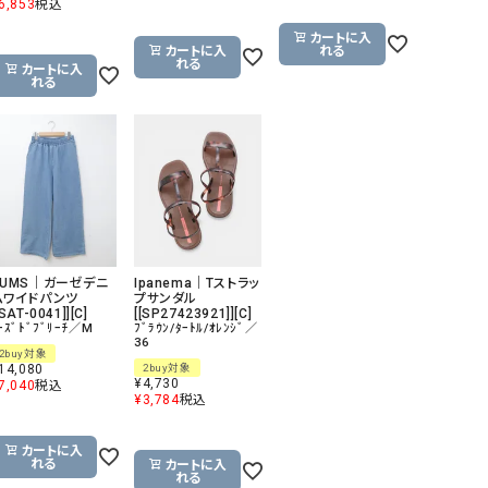
6,853
税込
GO TO HOLLYWOOD（ゴートゥーハリウ
THIRTY（サーティ）
カートに入
カートに入
れる
ッド）
れる
カートに入
れる
G-STAR RAW（ジースターロウ）
tumugu:（ツムグ）
GOOD SPEED（グッドスピード）
un cinq（アンサンク）
GAIMO（ガイモ）
UNIVERSAL OVERAL
オーバーオール）
GRAMICCI（グラミチ）
USU GALLERY（ユーエ
ー）
（ｇ） （グラム）
upper hights（アッパーハ
HUMS｜ガーゼデニ
Ipanema｜Tストラッ
ムワイドパンツ
プサンダル
[SAT-0041]][C]
[[SP27423921]][C]
Gives a sense of fullment
+phenix（フェニックス）
ｰｽﾞﾄﾞﾌﾞﾘｰﾁ／M
ﾌﾞﾗｳﾝ/ﾀｰﾄﾙ/ｵﾚﾝｼﾞ／
36
HUNTER（ハンター）
WILD THINGS（ワイルド
2buy対象
14,080
2buy対象
¥
4,730
ICHI（イチ）
7,040
税込
¥
3,784
税込
ILIMA（イリマ）
カートに入
れる
カートに入
れる