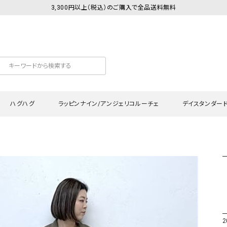
3,300円以上（税込）のご購入で全品送料無料
ハグハグ
ラッピンナイン/アンジェリコルーチェ
デイスタンダー
カットソー
Tシャツ・カットソー
ワンピース
Tシャツ・カットソー
ワンピース
トッ
プ・キャミソール
シャツ・ブラウス
チュニック
カーディガン・ベスト
チュニック
ワン
ン・ベスト
カーディガン
シャツ・ブラウス
パン
ラウス
ベスト
スウェット・パーカー
サロ
・パーカー
ニット
ニット
スカ
2