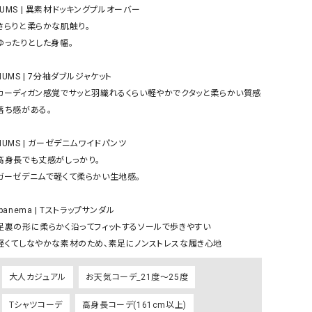
ケット・アウター
Our.（アワードット）
Hymn LIPA（ヒムリパ）
HUMS | 異素材ドッキングプルオーバー

ズ
Wrapin nine9（ラッピンナイン）
W（ラッピンナイン）
ロング・マキシ丈
day standard（デイスタンダード）
10t'ena (トテナ)
その他スカート
プス
08mab(ゼロハチマブ)
Johnbull（ジョンブル）
ピース・チュニック
すべて見る
1%（イチ パーセント）
LAOCOONTE（ラオコンテ）
ペット・オーバーオール
1 metre carre（アンメートルキャレ ）
LAURA DI MAGGIO（ロ
ケット・アウター
オ）
ズ
120%lino（ワンハンドレッドトゥエンティ
le camouflage tribe
ーパーセントリノ）
トライブ）
adidas（アディダス）
Lallia Mu（ラリア ムー）
 軽くてしなやかな素材のため、素足にノンストレスな履き心地
ASFVLT（アスファルト）
mizuiro ind（ミズイロ イ
大人カジュアル
お天気コーデ_21度～25度
Ampersand（アンパサンド）
MICALLE MICALLE（ミ
Tシャツコーデ
高身長コーデ(161cm以上)
Antiquite's（アンティークス）
NATURAL LAUNDRY（