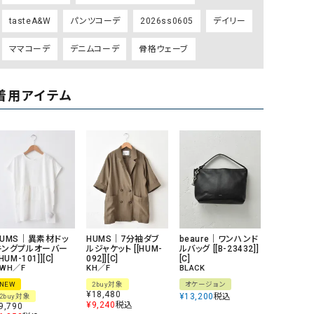
リー）
tasteA&W
パンツコーデ
2026ss0605
デイリー
Audition（オーディション）
ORDINARY FITS（オーデ
ママコーデ
デニムコーデ
骨格ウェーブ
ツ）
blue willow（ブルーウィロー）
Osmosis（オズモシス）
着用アイテム
blue willow（ブルーウィロー）
prit（プリット）
CUBE SUGAR（キューブシュガー）
PUMA（プーマ）
CONVERSE ALL STAR（コンバースオー
Risley（リズレー）
ルスター）
Champion（チャンピオン）
RED CARD（レッドカード）
DENIM DUNGAREE（デニムダンガリー）
SO（エスオー）
Deck（ディック）
SUN VALLEY（サンバレー）
HUMS｜異素材ドッ
HUMS｜7分袖ダブ
beaure｜ワンハンド
EVOL（イーボル）
SCOTCH&SODA（スコッチ
キングプルオーバー
ルジャケット [[HUM-
ルバッグ [[B-23432]]
[HUM-101]][C]
092]][C]
[C]
ダ）
WH／F
KH／F
BLACK
NEW
2buy対象
オケージョン
Emma Taylor（エマテイラー）
SUGAR ROSE（シュガーロ
¥
18,480
¥
13,200
税込
2buy対象
¥
9,240
税込
9,790
FLAVOR TEE（フレーバーティー）
squady by graphite（ス