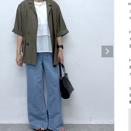
タンクトップ・キャミソール
ジャ
 さらりと柔らかな肌触り。

グッ
 ゆったりとした身幅。

その他のパンツ
パンツ
デニムパンツ
ロング・マキシ丈
デニムパンツ
ロング・マキシ丈
 HUMS | 7分袖ダブルジャケット

 カーディガン感覚でサッと羽織れるくらい軽やかでクタッと柔らかい質感

ツ
その他のパンツ
その他スカート
その他スカート
トッ
 落ち感がある。

ワン
ジャケット
 HUMS | ガーゼデニムワイドパンツ

サロ
ジャケット
すべて見る
コート
バッグ
 高身長でも丈感がしっかり。

ジャ
 ガーゼデニムで軽くて柔らかい生地感。

コート
ガウン
シューズ
グッ
その他アウター
アクセサリー
 Ipanema | Tストラップサンダル

すべて見る
 足裏の形に柔らかく沿ってフィットするソールで歩きやすい

バッグ
靴
帽子