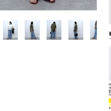
ソックス・その他雑貨
貨
[
O
¥