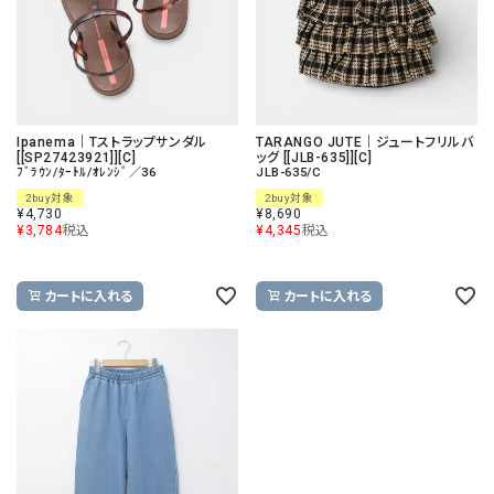
Ipanema｜Tストラップサンダル
TARANGO JUTE｜ジュートフリルバ
[[SP27423921]][C]
ッグ [[JLB-635]][C]
ﾌﾞﾗｳﾝ/ﾀｰﾄﾙ/ｵﾚﾝｼﾞ／36
JLB-635/C
2buy対象
2buy対象
¥
4,730
¥
8,690
¥
3,784
税込
¥
4,345
税込
カートに入れる
カートに入れる