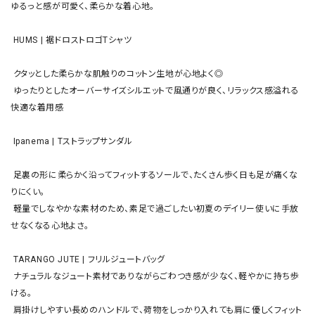
ゆるっと感が可愛く、柔らかな着心地。

 HUMS | 裾ドロストロゴTシャツ

 クタッとした柔らかな肌触りのコットン生地が心地よく◎

 ゆったりとしたオーバーサイズシルエットで風通りが良く、リラックス感溢れる
快適な着用感

 Ipanema | Tストラップサンダル

 足裏の形に柔らかく沿ってフィットするソールで、たくさん歩く日も足が痛くな
りにくい。

 軽量でしなやかな素材のため、素足で過ごしたい初夏のデイリー使いに手放
せなくなる心地よさ。

 TARANGO JUTE | フリルジュートバッグ

 ナチュラルなジュート素材でありながらごわつき感が少なく、軽やかに持ち歩
ける。

 肩掛けしやすい長めのハンドルで、荷物をしっかり入れても肩に優しくフィット