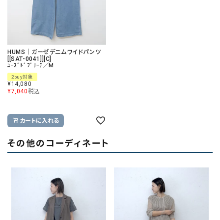
HUMS｜ガーゼデニムワイドパンツ
[[SAT-0041]][C]
ﾕｰｽﾞﾄﾞﾌﾞﾘｰﾁ／M
2buy対象
¥
14,080
¥
7,040
税込
カートに入れる
その他のコーディネート