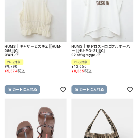
HUMS｜ギャザービスチェ [[HUM-
HUMS｜裾ドロストロゴプルオーバ
086]][C]
ー [[HU-PO-21]][C]
OWH／F
02.off/grayge／F
2buy対象
2buy対象
¥
9,790
¥
12,650
¥
5,874
税込
¥
8,855
税込
カートに入れる
カートに入れる