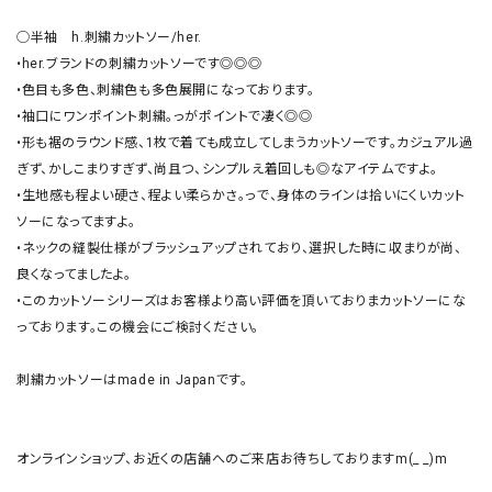
◯半袖　h.刺繍カットソー/her.

•her.ブランドの刺繍カットソーです◎◎◎

•色目も多色、刺繍色も多色展開になっております。

•袖口にワンポイント刺繍。っがポイントで凄く◎◎

•形も裾のラウンド感、1枚で着ても成立してしまうカットソーです。カジュアル過
ぎず、かしこまりすぎず、尚且つ、シンプルえ着回しも◎なアイテムですよ。

•生地感も程よい硬さ、程よい柔らかさ。っで、身体のラインは拾いにくいカット
ソーになってますよ。

•ネックの縫製仕様がブラッシュアップされており、選択した時に収まりが尚、
良くなってましたよ。

•このカットソーシリーズはお客様より高い評価を頂いておりまカットソーにな
っております。この機会にご検討ください。

刺繍カットソーはmade in Japanです。

オンラインショップ、お近くの店舗へのご来店お待ちしておりますm(_ _)m