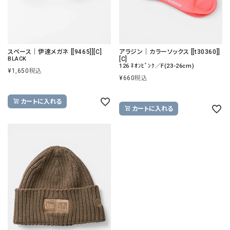
スペース｜伊達メガネ [[9465]][C]
アラジン｜カラーソックス [[t30360]]
BLACK
[C]
126 ﾈｵﾝﾋﾟﾝｸ／F(23-26cm)
¥
1,650
税込
¥
660
税込
カートに入れる
カートに入れる