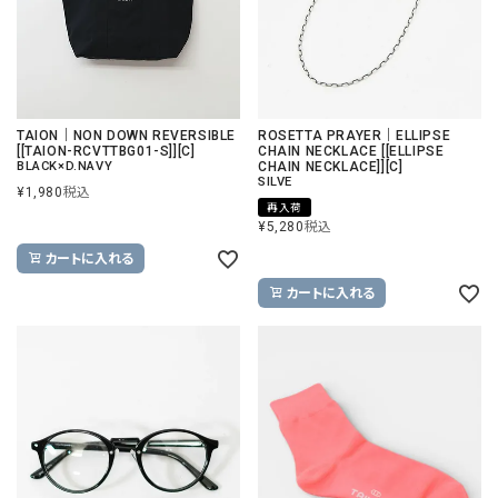
TAION｜NON DOWN REVERSIBLE
ROSETTA PRAYER｜ELLIPSE
[[TAION-RCVTTBG01-S]][C]
CHAIN NECKLACE [[ELLIPSE
BLACK×D.NAVY
CHAIN NECKLACE]][C]
SILVE
¥
1,980
税込
再入荷
¥
5,280
税込
カートに入れる
カートに入れる