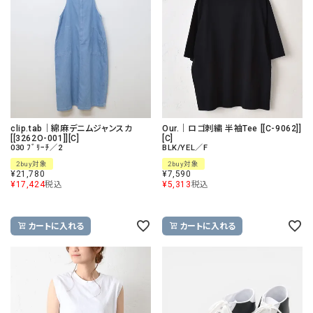
clip.tab｜綿麻デニムジャンスカ
Our.｜ロゴ刺繍 半袖Tee [[C-9062]]
[[3262O-001]][C]
[C]
030 ﾌﾞﾘｰﾁ／2
BLK/YEL／F
2buy対象
2buy対象
¥
21,780
¥
7,590
¥
17,424
税込
¥
5,313
税込
カートに入れる
カートに入れる