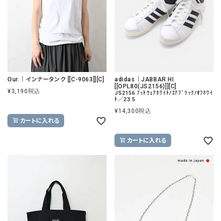
Our.｜インナータンク [[C-9063]][C]
adidas｜JABBAR HI
[[OPL80(JS2156)]][C]
¥
3,190
税込
JS2156 ﾌｯﾄｳｪｱﾎﾜｲﾄ/ｺｱﾌﾞﾗｯｸ/ｵﾌﾎﾜｲ
ﾄ／23.5
¥
14,300
税込
カートに入れる
カートに入れる