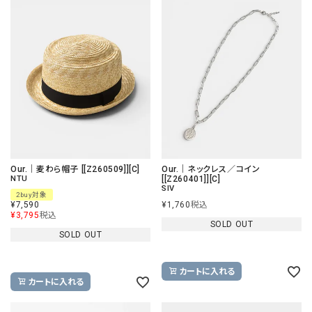
Our.｜麦わら帽子 [[Z260509]][C]
Our.｜ネックレス／コイン
NTU
[[Z260401]][C]
SIV
2buy対象
¥
7,590
¥
1,760
税込
¥
3,795
税込
SOLD OUT
SOLD OUT
カートに入れる
カートに入れる