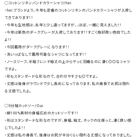
◯コットンリネンバンドカラーシャツ/her.

・her.ブランドより、今年も定番のコットンリネンのバンドカラーシャツが入荷し
てきております！！

・今年も生地感は、去年と少し違ってますが、、ほぼ、一緒に見えました！！

・今年は新色のダークグレーが入荷しております！！すごく格好良い色目でした
よ！！

・今回着用がダークグレーになります！！

・洗いっぱなしで着用可能なシャツになってます！！

・ノースリーブ、半袖フレンチ袖丈の上からサッと羽織るのに凄く◎◎なシャツ
ですよ。

・形もスタンダードな形なので、合わせやすさも◎ですよ。

・丈感は後身がラウンドで少し長めになっております、私の身長でお尻は隠れ
る丈感でしたよ。

◯5分袖カットソー/Our.

・綿100%素材の身幅広めのカットソーです！！

・形はスタンダードな形なのですが、身幅、袖丈、ネックの仕様っと、凄く良い感
じでしたよ！！

・丈感は私の身長で、後身はお尻が半分くらい隠れる丈感になっておりました。
