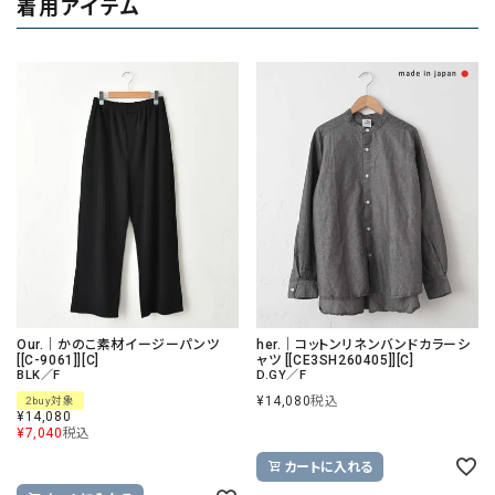
着用アイテム
Our.｜かのこ素材イージーパンツ
her.｜コットンリネンバンドカラーシ
[[C-9061]][C]
ャツ [[CE3SH260405]][C]
BLK／F
D.GY／F
¥
14,080
税込
2buy対象
¥
14,080
¥
7,040
税込
カートに入れる