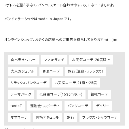
・ボトムを選ぶ事なく、パンツ、スカート合わせやすい丈になってましたよ。

バンドカラーシャツはmade in Japanです。

オンラインショップ、お近くの店舗へのご来店お待ちしておりますm(_ _)m
食べ歩き・カフェ
ママ友ランチ
お天気コーデ_26度以上
大人カジュアル
春夏コーデ
旅行（温泉・リラックス）
リラックスパンツコーデ
お天気コーデ_21度～25度
テーマパーク
低身長コーデ(153cm以下)
観戦コーデ
tasteT
運動会・スポーティ
パンツコーデ
デイリー
ママコーデ
骨格ナチュラル
旅行
ブラウス・シャツコーデ