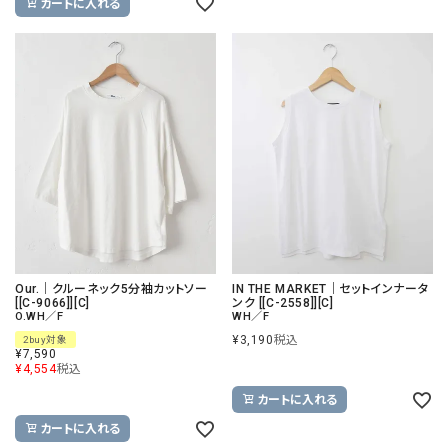
カートに入れる
Our.｜クルーネック5分袖カットソー
IN THE MARKET｜セットインナータ
[[C-9066]][C]
ンク [[C-2558]][C]
O.WH／F
WH／F
¥
3,190
税込
2buy対象
¥
7,590
¥
4,554
税込
カートに入れる
カートに入れる