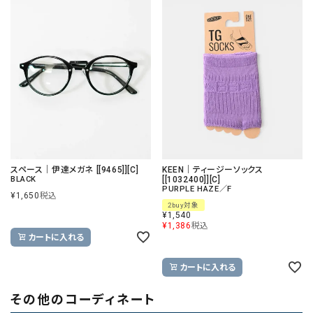
スペース｜伊達メガネ [[9465]][C]
KEEN｜ティージーソックス
BLACK
[[1032400]][C]
PURPLE HAZE／F
¥
1,650
税込
2buy対象
¥
1,540
¥
1,386
税込
カートに入れる
カートに入れる
その他のコーディネート