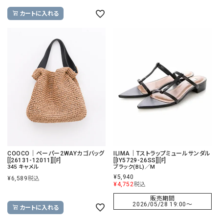
カートに入れる
COOCO｜ペーパー2WAYカゴバッグ
ILIMA｜Tストラップミュールサンダル
[[26131-12011]][F]
[[IY5729-26SS]][F]
345 キャメル
ブラック(BL)／M
¥
5,940
¥
6,589
税込
¥
4,752
税込
販売期間
2026/05/28 19:00
〜
カートに入れる