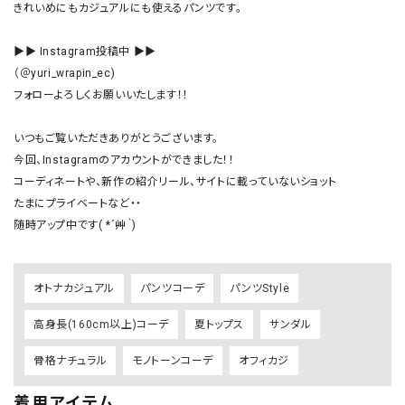
きれいめにもカジュアルにも使えるパンツです。

▶▶ Instagram投稿中 ▶▶

（＠yuri_wrapin_ec)

フォローよろしくお願いいたします！！

いつもご覧いただきありがとうございます。

今回、Instagramのアカウントができました！！

コーディネートや、新作の紹介リール、サイトに載っていないショット

たまにプライベートなど・・

随時アップ中です( *´艸｀)
オトナカジュアル
パンツコーデ
パンツStyle
高身長(160cm以上)コーデ
夏トップス
サンダル
骨格ナチュラル
モノトーンコーデ
オフィカジ
着用アイテム