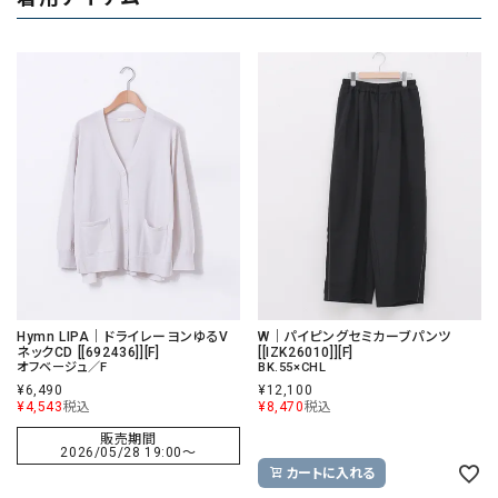
Hymn LIPA｜ドライレーヨンゆるV
W｜パイピングセミカーブパンツ
ネックCD [[692436]][F]
[[IZK26010]][F]
オフベージュ／F
BK.55×CHL
¥
6,490
¥
12,100
¥
4,543
税込
¥
8,470
税込
販売期間
2026/05/28 19:00
〜
カートに入れる