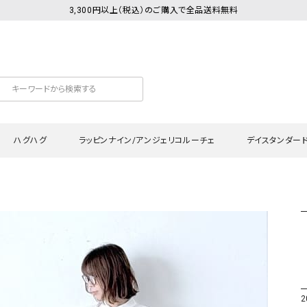
3,300円以上（税込）のご購入で全品送料無料
ハグハグ
ラッピンナイン/アンジェリコルーチェ
デイスタンダー
カットソー
Tシャツ・カットソー
ワンピース
Tシャツ・カットソー
ワンピース
トッ
プ・キャミソール
シャツ・ブラウス
チュニック
カーディガン・ベスト
チュニック
ワン
ン・ベスト
カーディガン
シャツ・ブラウス
パン
ラウス
ベスト
スウェット・パーカー
サロ
・パーカー
ニット
ニット
スカ
2