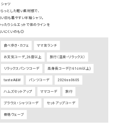
ケット・アウター
Our.（アワードット）
Hymn LIPA（ヒムリパ）
️シャツ

さらっとした軽い素材感で、

ズ
Wrapin nine9（ラッピンナイン）
W（ラッピンナイン）
暑い日も着やすい半袖シャツ。

ロング・マキシ丈
day standard（デイスタンダード）
10t'ena (トテナ)
ゆったりシルエットで体のラインを

その他スカート
拾いにくいのも◎
プス
食べ歩き・カフェ
ママ友ランチ
08mab(ゼロハチマブ)
Johnbull（ジョンブル）
ピース・チュニック
お天気コーデ_26度以上
すべて見る
旅行（温泉・リラックス）
1%（イチ パーセント）
LAOCOONTE（ラオコンテ）
ペット・オーバーオール
1 metre carre（アンメートルキャレ ）
LAURA DI MAGGIO（ロ
リラックスパンツコーデ
高身長コーデ(161cm以上)
ケット・アウター
オ）
ズ
tasteA&W
パンツコーデ
2026ss0605
120%lino（ワンハンドレッドトゥエンティ
le camouflage tribe
ーパーセントリノ）
トライブ）
ハムズセットアップ
ママコーデ
旅行
adidas（アディダス）
Lallia Mu（ラリア ムー）
ブラウス・シャツコーデ
セットアップコーデ
ASFVLT（アスファルト）
mizuiro ind（ミズイロ イ
骨格ウェーブ
Ampersand（アンパサンド）
MICALLE MICALLE（ミ
Antiquite's（アンティークス）
NATURAL LAUNDRY（