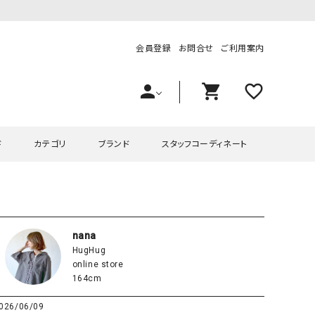
会員登録
お問合せ
ご利用案内
person
shopping_cart
favorite_outline
ド
カテゴリ
ブランド
スタッフコーディネート
プス
ハグハグ
ワンピース
OMEKASI（オメカシ）
ピース・チュニック
ラッピンナイン/アンジェリコルーチェ
チュニック
OMEKASI+（オメカシプラス
nana
HugHug
ツ
hagumu（ハグム）
Number18（オハコ）
online store
ペット・オーバーオール
her.（ハードット）
in the Market（インザマ
164cm
ート
and quarter（アンドクウォーター）
HUMS（ハムズ）
026/06/09