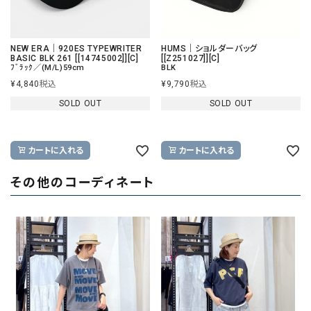
NEW ERA｜920ES TYPEWRITER
HUMS｜ショルダーバッグ
BASIC BLK 261 [[14745002]][C]
[[Z251027]][C]
ﾌﾞﾗｯｸ／(M/L)59cm
BLK
¥
4,840
税込
¥
9,790
税込
SOLD OUT
SOLD OUT
カートに入れる
カートに入れる
その他のコーディネート