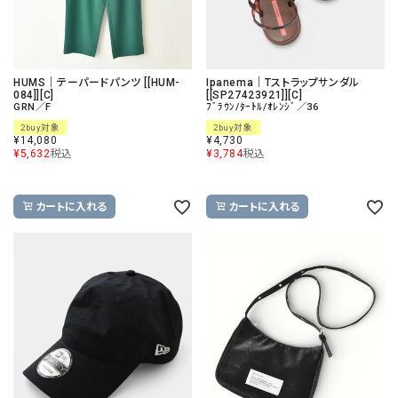
HUMS｜テーパードパンツ [[HUM-
Ipanema｜Tストラップサンダル
084]][C]
[[SP27423921]][C]
GRN／F
ﾌﾞﾗｳﾝ/ﾀｰﾄﾙ/ｵﾚﾝｼﾞ／36
2buy対象
2buy対象
¥
14,080
¥
4,730
¥
5,632
税込
¥
3,784
税込
カートに入れる
カートに入れる