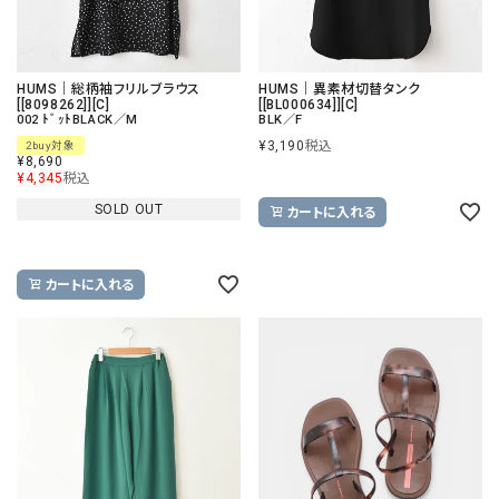
HUMS｜総柄袖フリルブラウス
HUMS｜異素材切替タンク
[[8098262]][C]
[[BL000634]][C]
002 ﾄﾞｯﾄBLACK／M
BLK／F
¥
3,190
税込
2buy対象
¥
8,690
¥
4,345
税込
SOLD OUT
カートに入れる
カートに入れる