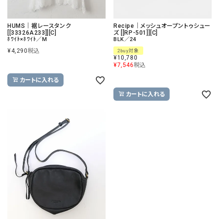
HUMS｜裾レースタンク
Recipe｜メッシュオープントゥシュー
[[33326A233]][C]
ズ [[RP-501]][C]
ﾎﾜｲﾄ×ﾎﾜｲﾄ／M
BLK／24
¥
4,290
税込
2buy対象
¥
10,780
¥
7,546
税込
カートに入れる
カートに入れる