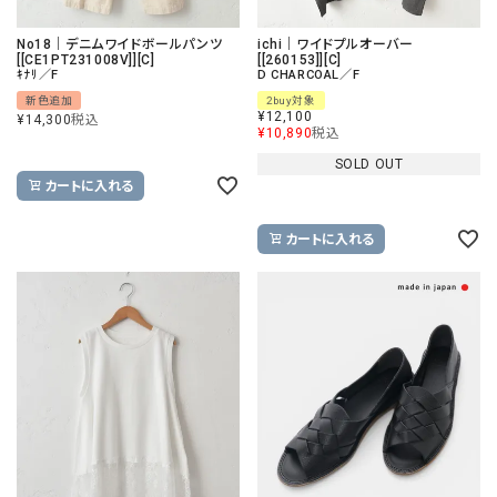
No18｜デニムワイドボールパンツ
ichi｜ワイドプルオーバー
[[CE1PT231008V]][C]
[[260153]][C]
ｷﾅﾘ／F
D CHARCOAL／F
新色追加
2buy対象
¥
12,100
¥
14,300
税込
¥
10,890
税込
SOLD OUT
カートに入れる
カートに入れる