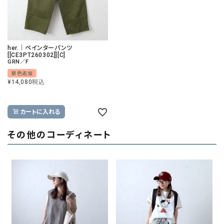
her.｜ペインターパンツ
[[CE3PT260302]][C]
GRN／F
新色追加
¥
14,080
税込
カートに入れる
その他のコーディネート