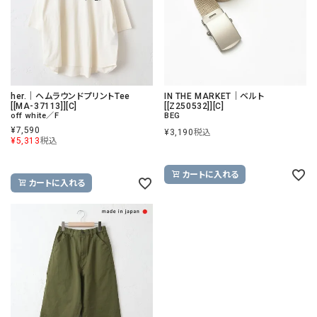
her.｜ヘムラウンドプリントTee
IN THE MARKET｜ベルト
[[MA-37113]][C]
[[Z250532]][C]
off white／F
BEG
¥
7,590
¥
3,190
税込
¥
5,313
税込
カートに入れる
カートに入れる