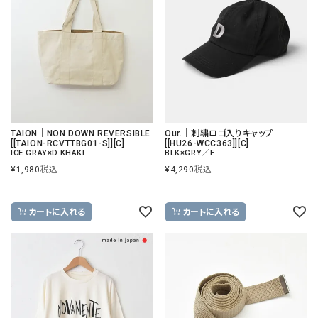
TAION｜NON DOWN REVERSIBLE
Our.｜刺繍ロゴ入りキャップ
[[TAION-RCVTTBG01-S]][C]
[[HU26-WCC363]][C]
ICE GRAY×D.KHAKI
BLK×GRY／F
¥
1,980
税込
¥
4,290
税込
カートに入れる
カートに入れる