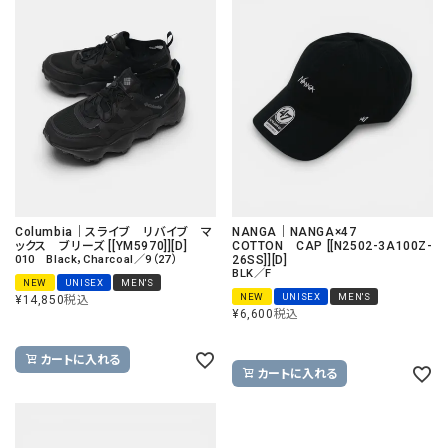
Columbia｜スライブ リバイブ マ
NANGA｜NANGA×47
ックス ブリーズ [[YM5970]][D]
COTTON CAP [[N2502-3A100Z-
010 Black，Charcoal／9（27）
26SS]][D]
BLK／F
NEW
UNISEX
MEN'S
NEW
UNISEX
MEN'S
¥
14,850
税込
¥
6,600
税込
カートに入れる
カートに入れる