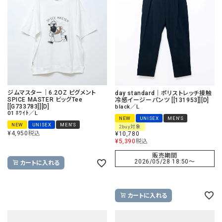
ジムマスター｜6.2OZ ピグメント
day standard｜ポリストレッチ接触
SPICE MASTER ビッグTee
冷感イージーパンツ [[131953]][D]
[[G733783]][D]
black／L
01 ﾎﾜｲﾄ／L
NEW
UNISEX
MEN'S
NEW
UNISEX
MEN'S
2buy対象
¥
4,950
税込
¥
10,780
¥
5,390
税込
販売期間
2026/05/28 18:50
〜
カートに入れる
カートに入れる