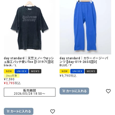
day standard｜天竺スノーウォッシ
day standard｜カラーイージーパ
ュ加工バッチ使いTee [[131971]][D]
ンツ [[day-019-26SS]][D]
black／L
BLUE／F
NEW
UNISEX
MEN'S
NEW
UNISEX
MEN'S
¥
9,790
税込
2buy対象
¥
7,590
¥
3,795
税込
販売期間
カートに入れる
2026/05/28 18:50
〜
カートに入れる