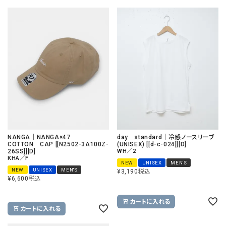
NANGA｜NANGA×47
day standard｜冷感ノースリーブ
COTTON CAP [[N2502-3A100Z-
(UNISEX) [[d-c-024]][D]
26SS]][D]
WH／2
KHA／F
NEW
UNISEX
MEN'S
NEW
UNISEX
MEN'S
¥
3,190
税込
¥
6,600
税込
カートに入れる
カートに入れる