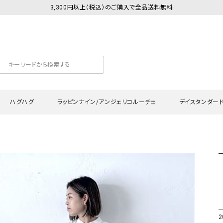
3,300円以上（税込）のご購入で全品送料無料
ハグハグ
ラッピンナイン/アンジェリコルーチェ
デイスタンダー
カットソー
Tシャツ・カットソー
ワンピース
Tシャツ・カットソー
ワンピース
トッ
プ・キャミソール
シャツ・ブラウス
チュニック
カーディガン・ベスト
チュニック
ワン
ン・ベスト
カーディガン
シャツ・ブラウス
パン
ラウス
ベスト
スウェット・パーカー
サロ
・パーカー
ニット
ニット
スカ
2