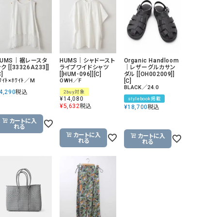
GO TO HOLLYWOOD（ゴートゥーハリウ
THIRTY（サーティ）
ッド）
G-STAR RAW（ジースターロウ）
tumugu:（ツムグ）
GOOD SPEED（グッドスピード）
un cinq（アンサンク）
HUMS｜裾レースタ
HUMS｜シャドースト
Organic Handloom
ク [[33326A233]]
ライプワイドシャツ
｜レザーグルカサン
GAIMO（ガイモ）
UNIVERSAL OVERAL
C]
[[HUM-096]][C]
ダル [[OH002009]]
ﾜｲﾄ×ﾎﾜｲﾄ／M
OWH／F
[C]
オーバーオール）
BLACK／24.0
4,290
税込
2buy対象
GRAMICCI（グラミチ）
USU GALLERY（ユーエ
¥
14,080
stylebook掲載
¥
5,632
税込
¥
18,700
税込
ー）
カートに入
（ｇ） （グラム）
upper hights（アッパーハ
れる
カートに入
カートに入
Gives a sense of fullment
+phenix（フェニックス）
れる
れる
HUNTER（ハンター）
WILD THINGS（ワイルド
ICHI（イチ）
ILIMA（イリマ）