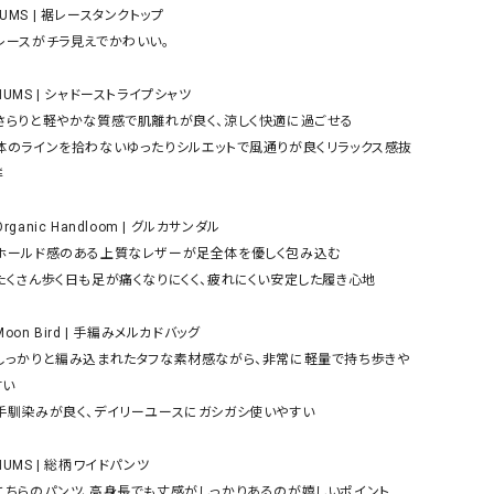
ケット・アウター
Our.（アワードット）
Hymn LIPA（ヒムリパ）
UMS | 裾レースタンクトップ

ズ
Wrapin nine9（ラッピンナイン）
W（ラッピンナイン）
ロング・マキシ丈
day standard（デイスタンダード）
10t'ena (トテナ)
その他スカート
プス


08mab(ゼロハチマブ)
Johnbull（ジョンブル）
ピース・チュニック
すべて見る
1%（イチ パーセント）
LAOCOONTE（ラオコンテ）
ペット・オーバーオール
1 metre carre（アンメートルキャレ ）
LAURA DI MAGGIO（ロ
ケット・アウター
オ）
ズ
120%lino（ワンハンドレッドトゥエンティ
le camouflage tribe
ーパーセントリノ）
トライブ）
adidas（アディダス）
Lallia Mu（ラリア ムー）
い

ASFVLT（アスファルト）
mizuiro ind（ミズイロ イ
Ampersand（アンパサンド）
MICALLE MICALLE（ミ
Antiquite's（アンティークス）
NATURAL LAUNDRY（