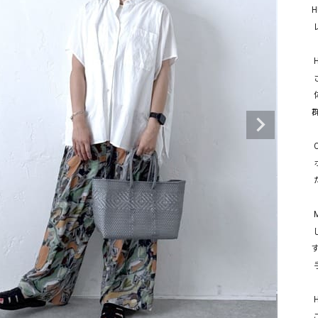
タンクトップ・キャミソール
ジャ
H
 レースがチラ見えでかわいい。

グッ
その他のパンツ
 HUMS | シャドーストライプシャツ

パンツ
デニムパンツ
ロング・マキシ丈
デニムパンツ
ロング・マキシ丈
 さらりと軽やかな質感で肌離れが良く、涼しく快適に過ごせる

 体のラインを拾わないゆったりシルエットで風通りが良くリラックス感抜
ツ
その他のパンツ
その他スカート
その他スカート
トッ
群
ワン
ジャケット
 Organic Handloom | グルカサンダル

サロ
ジャケット
すべて見る
コート
バッグ
 ホールド感のある上質なレザーが足全体を優しく包み込む

ジャ
 たくさん歩く日も足が痛くなりにくく、疲れにくい安定した履き心地

コート
ガウン
シューズ
グッ
その他アウター
アクセサリー
 Moon Bird | 手編みメルカドバッグ

すべて見る
 しっかりと編み込まれたタフな素材感ながら、非常に軽量で持ち歩きや
す
バッグ
 手馴染みが良く、デイリーユースにガシガシ使いやすい

靴
帽子
 HUMS | 総柄ワイドパンツ

 こちらのパンツ、高身長でも丈感がしっかりあるのが嬉しいポイント
