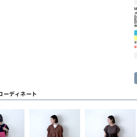
M
[
]]
8
¥
¥
コーディネート