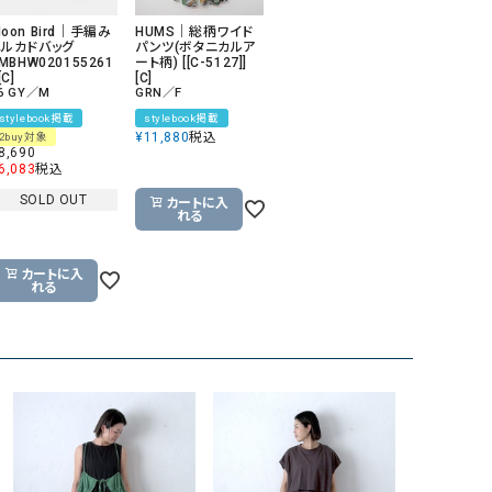
oon Bird｜手編み
HUMS｜総柄ワイド
メルカドバッグ
パンツ(ボタニカルア
[MBHW020155261
ート柄) [[C-5127]]
[C]
[C]
6 GY／M
GRN／F
stylebook掲載
stylebook掲載
¥
11,880
税込
2buy対象
8,690
6,083
税込
SOLD OUT
カートに入
れる
カートに入
れる