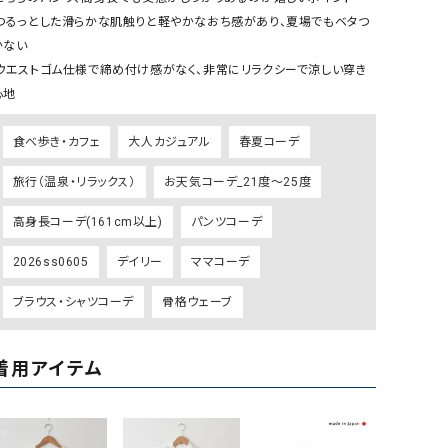
リー）
ない

Audition（オーディション）
ORDINARY FITS（オーデ
ツ）
心地
blue willow（ブルーウィロー）
Osmosis（オズモシス）
blue willow（ブルーウィロー）
prit（プリット）
食べ歩き・カフェ
大人カジュアル
春夏コーデ
CUBE SUGAR（キューブシュガー）
PUMA（プーマ）
旅行（温泉・リラックス）
お天気コーデ_21度～25度
CONVERSE ALL STAR（コンバースオー
Risley（リズレー）
高身長コーデ(161cm以上)
パンツコーデ
ルスター）
Champion（チャンピオン）
RED CARD（レッドカード）
2026ss0605
デイリー
ママコーデ
DENIM DUNGAREE（デニムダンガリー）
SO（エスオー）
ブラウス・シャツコーデ
骨格ウェーブ
Deck（ディック）
SUN VALLEY（サンバレー）
EVOL（イーボル）
SCOTCH&SODA（スコッチ
着用アイテム
ダ）
Emma Taylor（エマテイラー）
SUGAR ROSE（シュガーロ
FLAVOR TEE（フレーバーティー）
squady by graphite（ス