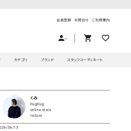
会員登録
お問合せ
ご利用案内
person
shopping_cart
favorite_outline
ド
カテゴリ
ブランド
スタッフコーディネート
プス
ハグハグ
ワンピース
OMEKASI（オメカシ）
ピース・チュニック
ラッピンナイン/アンジェリコルーチェ
チュニック
OMEKASI+（オメカシプラス
くみ
HugHug
ツ
hagumu（ハグム）
Number18（オハコ）
online store
ペット・オーバーオール
her.（ハードット）
in the Market（インザマ
165cm
ート
and quarter（アンドクウォーター）
HUMS（ハムズ）
026/06/13