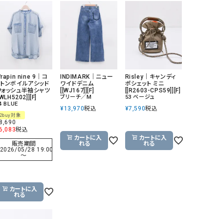
GO TO HOLLYWOOD（ゴートゥーハリウ
THIRTY（サーティ）
ッド）
G-STAR RAW（ジースターロウ）
tumugu:（ツムグ）
GOOD SPEED（グッドスピード）
un cinq（アンサンク）
GAIMO（ガイモ）
UNIVERSAL OVERAL
rapin nine 9｜コ
INDIMARK｜ニュー
Risley｜キャンディ
オーバーオール）
ットンボイルアシッド
ワイドデニム
ポシェット ミニ
ウォッシュ半袖シャツ
[[WJ167]][F]
[[R2603-CPS59]][F]
[WLH5202]][F]
ブリーチ／M
53 ベージュ
GRAMICCI（グラミチ）
USU GALLERY（ユーエ
4 BLUE
¥
13,970
税込
¥
7,590
税込
ー）
2buy対象
8,690
（ｇ） （グラム）
upper hights（アッパーハ
6,083
税込
カートに入
カートに入
Gives a sense of fullment
+phenix（フェニックス）
販売期間
れる
れる
2026/05/28 19:00
〜
HUNTER（ハンター）
WILD THINGS（ワイルド
ICHI（イチ）
ILIMA（イリマ）
カートに入
れる