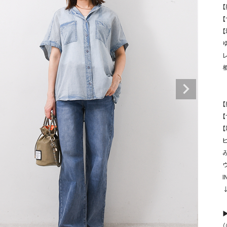
タンクトップ・キャミソール
ジャ
【
【
グッ
その他のパンツ
パンツ
デニムパンツ
ロング・マキシ丈
デニムパンツ
ロング・マキシ丈
ツ
その他のパンツ
その他スカート
その他スカート
トッ
ワン
ジャケット
【
サロ
ジャケット
すべて見る
コート
バッグ
【
ジャ
コート
ガウン
シューズ
グッ
その他アウター
アクセサリー
み
すべて見る
I
バッグ
靴
帽子
▶
（