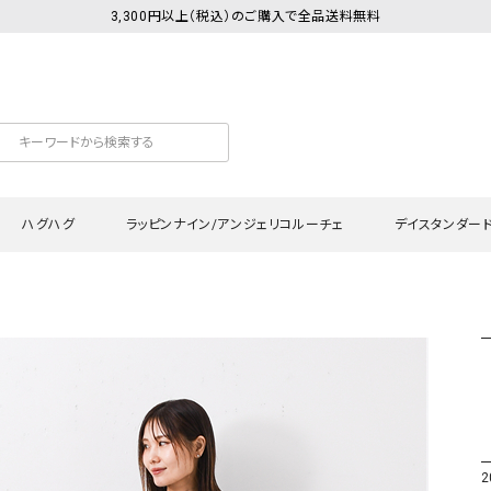
3,300円以上（税込）のご購入で全品送料無料
ハグハグ
ラッピンナイン/アンジェリコルーチェ
デイスタンダー
カットソー
Tシャツ・カットソー
ワンピース
Tシャツ・カットソー
ワンピース
トッ
プ・キャミソール
シャツ・ブラウス
チュニック
カーディガン・ベスト
チュニック
ワン
ン・ベスト
カーディガン
シャツ・ブラウス
パン
ラウス
ベスト
スウェット・パーカー
サロ
・パーカー
ニット
ニット
スカ
2