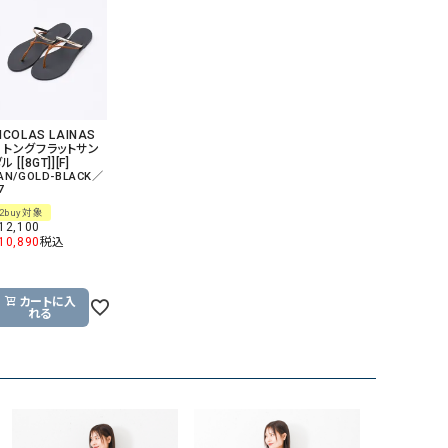
ICOLAS LAINAS
｜トングフラットサン
ル [[8GT]][F]
AN/GOLD-BLACK／
7
2buy対象
12,100
10,890
税込
カートに入
れる