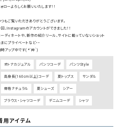
リー）
フォローよろしくお願いいたします！！

Audition（オーディション）
ORDINARY FITS（オーデ
いつもご覧いただきありがとうございます。

ツ）
回、Instagramのアカウントができました！！

blue willow（ブルーウィロー）
Osmosis（オズモシス）
コーディネートや、新作の紹介リール、サイトに載っていないショット

blue willow（ブルーウィロー）
prit（プリット）
たまにプライベートなど・・

時アップ中です( *´艸｀)
CUBE SUGAR（キューブシュガー）
PUMA（プーマ）
CONVERSE ALL STAR（コンバースオー
Risley（リズレー）
オトナカジュアル
パンツコーデ
パンツStyle
ルスター）
高身長(160cm以上)コーデ
夏トップス
サンダル
Champion（チャンピオン）
RED CARD（レッドカード）
DENIM DUNGAREE（デニムダンガリー）
SO（エスオー）
骨格ナチュラル
夏シューズ
シアー
Deck（ディック）
SUN VALLEY（サンバレー）
ブラウス・シャツコーデ
デニムコーデ
シャツ
EVOL（イーボル）
SCOTCH&SODA（スコッチ
ダ）
着用アイテム
Emma Taylor（エマテイラー）
SUGAR ROSE（シュガーロ
FLAVOR TEE（フレーバーティー）
squady by graphite（ス