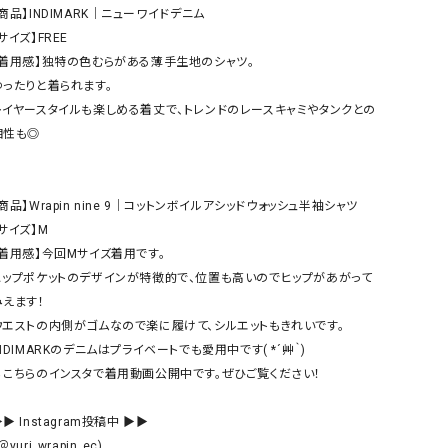
ケット・アウター
Our.（アワードット）
Hymn LIPA（ヒムリパ）
商品】INDIMARK｜ニューワイドデニム  

サイズ】FREE

ズ
Wrapin nine9（ラッピンナイン）
W（ラッピンナイン）
【着用感】独特の色むらがある薄手生地のシャツ。

ロング・マキシ丈
day standard（デイスタンダード）
10t'ena (トテナ)
ゆったりと着られます。

その他スカート
レイヤースタイルも楽しめる着丈で、トレンドのレースキャミやタンクとの
相性も◎

プス
08mab(ゼロハチマブ)
Johnbull（ジョンブル）
ピース・チュニック
すべて見る
1%（イチ パーセント）
LAOCOONTE（ラオコンテ）
商品】Wrapin nine 9｜コットンボイルアシッドウォッシュ半袖シャツ  

ペット・オーバーオール
サイズ】M

1 metre carre（アンメートルキャレ ）
LAURA DI MAGGIO（ロ
ケット・アウター
【着用感】今回Mサイズ着用です。

オ）
ズ
ヒップポケットのデザインが特徴的で、位置も高いのでヒップがあがって
120%lino（ワンハンドレッドトゥエンティ
le camouflage tribe
えます！

ーパーセントリノ）
トライブ）
ウエストの内側がゴムなので楽に履けて、シルエットもきれいです。

adidas（アディダス）
Lallia Mu（ラリア ムー）
NDIMARKのデニムはプライベートでも愛用中です( *´艸｀)

↓こちらのインスタで着用動画公開中です。ぜひご覧ください！

ASFVLT（アスファルト）
mizuiro ind（ミズイロ イ
Ampersand（アンパサンド）
MICALLE MICALLE（ミ
▶ Instagram投稿中 ▶▶

Antiquite's（アンティークス）
NATURAL LAUNDRY（
＠yuri_wrapin_ec)
