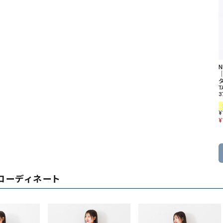
N
ダ
T
3
¥
¥
コーディネート