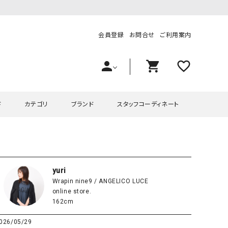
会員登録
お問合せ
ご利用案内
person
shopping_cart
favorite_outline
ド
カテゴリ
ブランド
スタッフコーディネート
プス
ハグハグ
ワンピース
OMEKASI（オメカシ）
ピース・チュニック
ラッピンナイン/アンジェリコルーチェ
チュニック
OMEKASI+（オメカシプラス
yuri
Wrapin nine9 / ANGELICO LUCE
ツ
hagumu（ハグム）
Number18（オハコ）
online store.
ペット・オーバーオール
her.（ハードット）
in the Market（インザマ
162cm
ート
and quarter（アンドクウォーター）
HUMS（ハムズ）
026/05/29