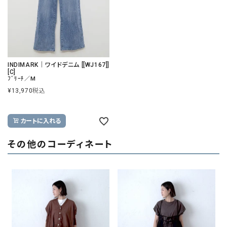
INDIMARK｜ワイドデニム [[WJ167]]
[C]
ﾌﾞﾘｰﾁ／M
¥
13,970
税込
カートに入れる
その他のコーディネート