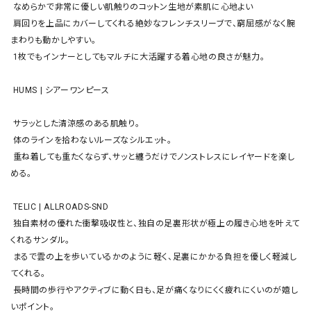
 なめらかで非常に優しい肌触りのコットン生地が素肌に心地よい

 肩回りを上品にカバーしてくれる絶妙なフレンチスリーブで、窮屈感がなく腕
まわりも動かしやすい。

 1枚でもインナーとしてもマルチに大活躍する着心地の良さが魅力。

 HUMS | シアーワンピース

 サラッとした清涼感のある肌触り。

 体のラインを拾わないルーズなシルエット。

 重ね着しても重たくならず、サッと纏うだけでノンストレスにレイヤードを楽し
める。

 TELIC | ALLROADS-SND

 独自素材の優れた衝撃吸収性と、独自の足裏形状が極上の履き心地を叶えて
くれるサンダル。

 まるで雲の上を歩いているかのように軽く、足裏にかかる負担を優しく軽減し
てくれる。

 長時間の歩行やアクティブに動く日も、足が痛くなりにくく疲れにくいのが嬉し
いポイント。
