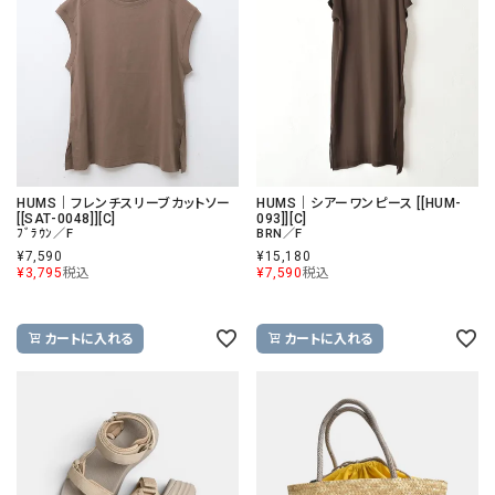
HUMS｜フレンチスリーブカットソー
HUMS｜シアーワンピース [[HUM-
[[SAT-0048]][C]
093]][C]
ﾌﾞﾗｳﾝ／F
BRN／F
¥
7,590
¥
15,180
¥
3,795
税込
¥
7,590
税込
カートに入れる
カートに入れる