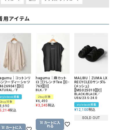
GO TO HOLLYWOOD（ゴートゥーハリウ
THIRTY（サーティ）
ッド）
着用アイテム
G-STAR RAW（ジースターロウ）
tumugu:（ツムグ）
GOOD SPEED（グッドスピード）
un cinq（アンサンク）
GAIMO（ガイモ）
UNIVERSAL OVERAL
オーバーオール）
GRAMICCI（グラミチ）
USU GALLERY（ユーエ
ー）
（ｇ） （グラム）
upper hights（アッパーハ
hagumu｜コットンリ
hagumu｜麻カット
MALIBU｜ZUMA LX
ネンフーディーシャツ
ロゴフレンチTee [[C-
RECYCLEDサンダル
Gives a sense of fullment
+phenix（フェニックス）
[46269041]][C]
763]][C]
(メッシュ)
ATURAL／F
BLK／F
[[MS025010]][C]
HUNTER（ハンター）
WILD THINGS（ワイルド
BLACK/BLACK／
stylebook掲載
2buy対象
US6/23.5-24.0
¥
6,490
2buy対象
ICHI（イチ）
stylebook掲載
¥
3,245
税込
8,690
¥
12,100
税込
5,214
税込
ILIMA（イリマ）
SOLD OUT
カートに入
れる
カートに入