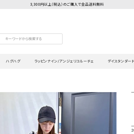
3,300円以上（税込）のご購入で全品送料無料
ハグハグ
ラッピンナイン/アンジェリコルーチェ
デイスタンダー
カットソー
Tシャツ・カットソー
ワンピース
Tシャツ・カットソー
ワンピース
トッ
プ・キャミソール
シャツ・ブラウス
チュニック
カーディガン・ベスト
チュニック
ワン
ン・ベスト
カーディガン
シャツ・ブラウス
パン
ラウス
ベスト
スウェット・パーカー
サロ
・パーカー
ニット
ニット
スカ
2