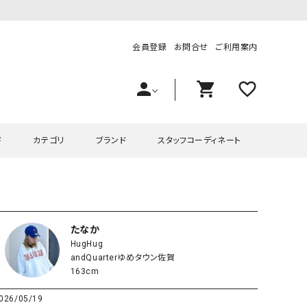
会員登録
お問合せ
ご利用案内
person
shopping_cart
favorite_outline
ド
カテゴリ
ブランド
スタッフコーディネート
プス
ハグハグ
ワンピース
OMEKASI（オメカシ）
ピース・チュニック
ラッピンナイン/アンジェリコルーチェ
チュニック
OMEKASI+（オメカシプラス
たなか
HugHug
ツ
hagumu（ハグム）
Number18（オハコ）
andQuarterゆめタウン佐賀
ペット・オーバーオール
her.（ハードット）
in the Market（インザマ
163cm
ート
and quarter（アンドクウォーター）
HUMS（ハムズ）
026/05/19