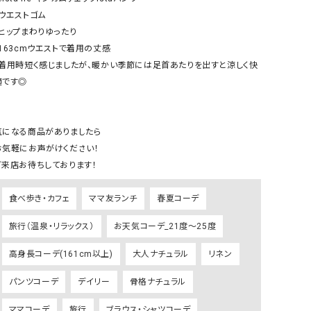
リー）
ウエストゴム

・ヒップまわりゆったり

Audition（オーディション）
ORDINARY FITS（オーデ
・163cmウエストで着用の丈感

ツ）
・着用時短く感じましたが、暖かい季節には足首あたりを出すと涼しく快
blue willow（ブルーウィロー）
Osmosis（オズモシス）
適です◎

blue willow（ブルーウィロー）
prit（プリット）
CUBE SUGAR（キューブシュガー）
PUMA（プーマ）
気になる商品がありましたら

CONVERSE ALL STAR（コンバースオー
Risley（リズレー）
お気軽にお声がけください！

ルスター）
ご来店お待ちしております！
Champion（チャンピオン）
RED CARD（レッドカード）
食べ歩き・カフェ
ママ友ランチ
春夏コーデ
DENIM DUNGAREE（デニムダンガリー）
SO（エスオー）
Deck（ディック）
SUN VALLEY（サンバレー）
旅行（温泉・リラックス）
お天気コーデ_21度～25度
EVOL（イーボル）
SCOTCH&SODA（スコッチ
高身長コーデ(161cm以上)
大人ナチュラル
リネン
ダ）
パンツコーデ
デイリー
骨格ナチュラル
Emma Taylor（エマテイラー）
SUGAR ROSE（シュガーロ
FLAVOR TEE（フレーバーティー）
squady by graphite（ス
ママコーデ
旅行
ブラウス・シャツコーデ