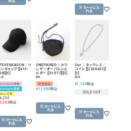
れる
カートに入
れる
TEVENS&SON｜リ
ONEPAIRED｜カウ
Our.｜ネックレス／
ンキャップ [[410-
レザーオーバルショ
コイン [[Z260401]]
09]][C]
ルダー [[51077]][C]
[C]
LK
BK
SIV
¥
1,760
税込
stylebook掲載
新色追加
¥
12,980
税込
stylebook掲載
SOLD OUT
2buy対象
4,290
3,003
税込
カートに入
れる
カートに入
れる
カートに入
れる