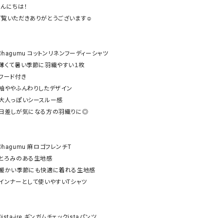
ケット・アウター
Our.（アワードット）
Hymn LIPA（ヒムリパ）
んにちは！

ご覧いただきありがとうございます☺︎

ズ
Wrapin nine9（ラッピンナイン）
W（ラッピンナイン）
ロング・マキシ丈
day standard（デイスタンダード）
10t'ena (トテナ)
その他スカート
◯hagumu コットンリネンフーディーシャツ

・薄くて暑い季節に羽織やすい１枚

プス
フード付き

08mab(ゼロハチマブ)
Johnbull（ジョンブル）
ピース・チュニック
・袖ややふんわりしたデザイン

すべて見る
1%（イチ パーセント）
LAOCOONTE（ラオコンテ）
・大人っぽいシースルー感

ペット・オーバーオール
・日差しが気になる方の羽織りに◎

1 metre carre（アンメートルキャレ ）
LAURA DI MAGGIO（ロ
ケット・アウター
オ）
ズ
120%lino（ワンハンドレッドトゥエンティ
le camouflage tribe
hagumu 麻ロゴフレンチT

ーパーセントリノ）
トライブ）
・とろみのある生地感

adidas（アディダス）
Lallia Mu（ラリア ムー）
・暖かい季節にも快適に着れる生地感

・インナーとして使いやすいTシャツ

ASFVLT（アスファルト）
mizuiro ind（ミズイロ イ
Ampersand（アンパサンド）
MICALLE MICALLE（ミ
Antiquite's（アンティークス）
NATURAL LAUNDRY（
ista-ire ギンガムチェックistaパンツ
