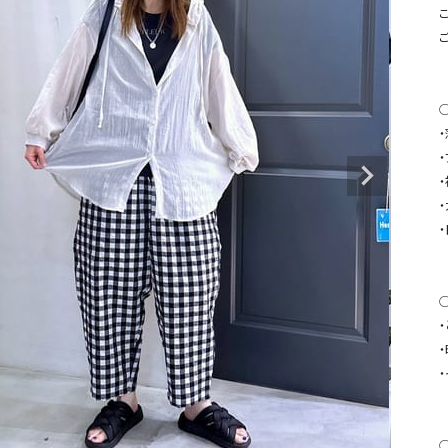
タンクトップ・キャミソール
ジャ
こ
グッ
その他のパンツ
パンツ
デニムパンツ
ロング・マキシ丈
デニムパンツ
ロング・マキシ丈
ツ
その他のパンツ
その他スカート
その他スカート
トッ
・
ワン
ジャケット
サロ
ジャケット
すべて見る
コート
バッグ
ジャ
コート
ガウン
シューズ
グッ
その他アウター
アクセサリー
◯
すべて見る
バッグ
靴
帽子
◯