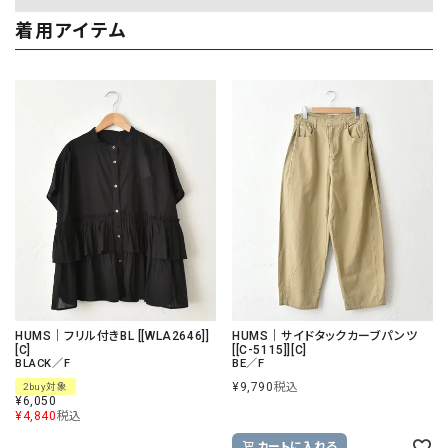
着用アイテム
HUMS｜フリル付きBL [[WLA2646]]
HUMS｜サイドタックカーブパンツ
[C]
[[C-5115]][C]
BLACK／F
BE／F
¥
9,790
税込
2buy対象
¥
6,050
¥
4,840
税込
カートに入れる