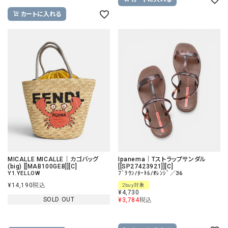
カートに入れる
MICALLE MICALLE｜カゴバッグ
Ipanema｜Tストラップサンダル
(big) [[MAB100GEB]][C]
[[SP27423921]][C]
Y1.YELLOW
ﾌﾞﾗｳﾝ/ﾀｰﾄﾙ/ｵﾚﾝｼﾞ／36
¥
14,190
税込
2buy対象
¥
4,730
SOLD OUT
¥
3,784
税込