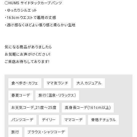
◯HUMS サイドタックカーブパンツ

・ゆったりシルエット

・163cmウエストで着用の丈感

・透け感なくほどよい張り感と柔らかい生地

気になる商品がありましたら

お気軽にお声がけください！

ご来店お待ちしております！
食べ歩き・カフェ
ママ友ランチ
大人カジュアル
春夏コーデ
旅行（温泉・リラックス）
お天気コーデ_21度～25度
高身長コーデ(161cm以上)
パンツコーデ
デイリー
ママコーデ
骨格ナチュラル
旅行
ブラウス・シャツコーデ