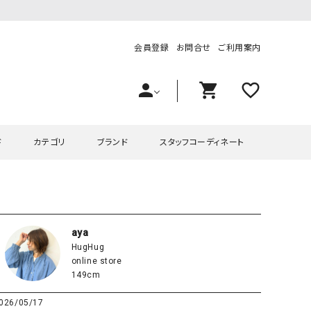
会員登録
お問合せ
ご利用案内
person
shopping_cart
favorite_outline
ド
カテゴリ
ブランド
スタッフコーディネート
プス
ハグハグ
ワンピース
OMEKASI（オメカシ）
ピース・チュニック
ラッピンナイン/アンジェリコルーチェ
チュニック
OMEKASI+（オメカシプラス
aya
HugHug
ツ
hagumu（ハグム）
Number18（オハコ）
online store
ペット・オーバーオール
her.（ハードット）
in the Market（インザマ
149cm
ート
and quarter（アンドクウォーター）
HUMS（ハムズ）
026/05/17