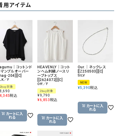
着用アイテム
リー）
Audition（オーディション）
ORDINARY FITS（オーデ
ツ）
blue willow（ブルーウィロー）
Osmosis（オズモシス）
blue willow（ブルーウィロー）
prit（プリット）
CUBE SUGAR（キューブシュガー）
PUMA（プーマ）
CONVERSE ALL STAR（コンバースオー
Risley（リズレー）
hagumu｜コットンド
HEAVENLY｜コット
Our.｜ネックレス
ルスター）
ルマンプルオーバー
ンヘム刺繍ノースリ
[[Z250503]][C]
[hag-204]][C]
ーブトップス
SILV
Champion（チャンピオン）
RED CARD（レッドカード）
LK／F
[[2624072]][C]
NEW
Off／F
2buy対象
DENIM DUNGAREE（デニムダンガリー）
SO（エスオー）
¥
5,390
税込
8,690
2buy対象
¥
9,790
4,345
税込
Deck（ディック）
SUN VALLEY（サンバレー）
¥
6,853
税込
カートに入
EVOL（イーボル）
SCOTCH&SODA（スコッチ
れる
カートに入
ダ）
れる
カートに入
れる
Emma Taylor（エマテイラー）
SUGAR ROSE（シュガーロ
FLAVOR TEE（フレーバーティー）
squady by graphite（ス