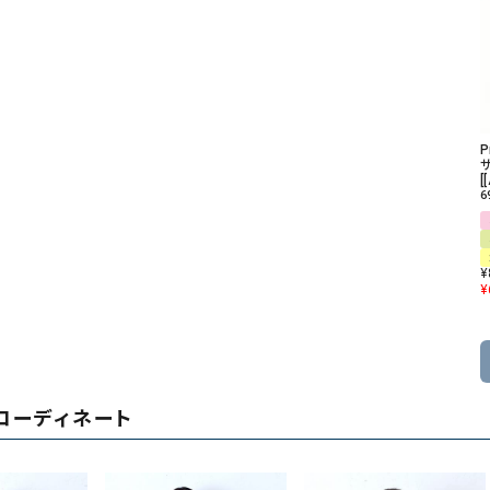
P
[
6
¥
¥
コーディネート