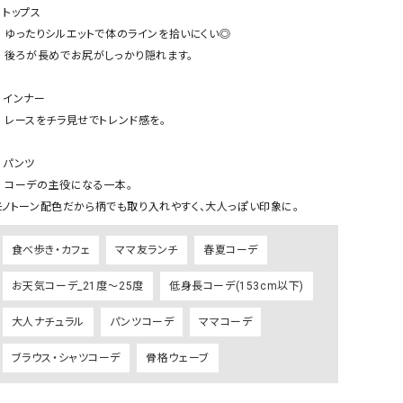
ケット・アウター
Our.（アワードット）
Hymn LIPA（ヒムリパ）
️トップス

インを拾いにくい◎

ズ
Wrapin nine9（ラッピンナイン）
W（ラッピンナイン）
かり隠れます。

ロング・マキシ丈
day standard（デイスタンダード）
10t'ena (トテナ)
その他スカート
️インナー

トレンド感を。

プス
08mab(ゼロハチマブ)
Johnbull（ジョンブル）
ピース・チュニック
️パンツ

すべて見る
1%（イチ パーセント）
LAOCOONTE（ラオコンテ）
なる一本。

ペット・オーバーオール
モノトーン配色だから柄でも取り入れやすく、大人っぽい印象に。
1 metre carre（アンメートルキャレ ）
LAURA DI MAGGIO（ロ
ケット・アウター
オ）
ズ
食べ歩き・カフェ
ママ友ランチ
春夏コーデ
120%lino（ワンハンドレッドトゥエンティ
le camouflage tribe
ーパーセントリノ）
トライブ）
お天気コーデ_21度～25度
低身長コーデ(153cm以下)
adidas（アディダス）
Lallia Mu（ラリア ムー）
大人ナチュラル
パンツコーデ
ママコーデ
ASFVLT（アスファルト）
mizuiro ind（ミズイロ イ
ブラウス・シャツコーデ
骨格ウェーブ
Ampersand（アンパサンド）
MICALLE MICALLE（ミ
Antiquite's（アンティークス）
NATURAL LAUNDRY（