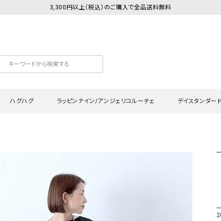
3,300円以上（税込）のご購入で全品送料無料
ハグハグ
ラッピンナイン/アンジェリコルーチェ
デイスタンダー
カットソー
Tシャツ・カットソー
ワンピース
Tシャツ・カットソー
ワンピース
トッ
プ・キャミソール
シャツ・ブラウス
チュニック
カーディガン・ベスト
チュニック
ワン
ン・ベスト
カーディガン
シャツ・ブラウス
パン
ラウス
ベスト
スウェット・パーカー
サロ
・パーカー
ニット
ニット
スカ
2