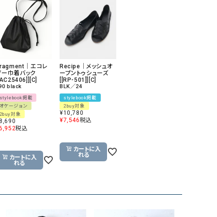
GO TO HOLLYWOOD（ゴートゥーハリウ
THIRTY（サーティ）
ッド）
G-STAR RAW（ジースターロウ）
tumugu:（ツムグ）
GOOD SPEED（グッドスピード）
un cinq（アンサンク）
ragment｜エコレ
Recipe｜メッシュオ
GAIMO（ガイモ）
UNIVERSAL OVERAL
ザー巾着バック
ープントゥシューズ
[AC25406]][C]
[[RP-501]][C]
オーバーオール）
90 black
BLK／24
GRAMICCI（グラミチ）
USU GALLERY（ユーエ
stylebook掲載
stylebook掲載
オケージョン
2buy対象
ー）
¥
10,780
2buy対象
¥
7,546
税込
8,690
（ｇ） （グラム）
upper hights（アッパーハ
6,952
税込
Gives a sense of fullment
+phenix（フェニックス）
カートに入
れる
HUNTER（ハンター）
WILD THINGS（ワイルド
カートに入
れる
ICHI（イチ）
ILIMA（イリマ）