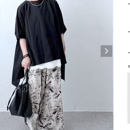
タンクトップ・キャミソール
ジャ
▪
    ゆったりシルエットで体のラ
グッ
    後ろが長めでお尻がしっ
その他のパンツ
パンツ
デニムパンツ
ロング・マキシ丈
デニムパンツ
ロング・マキシ丈
▪
    レースをチラ見せで
ツ
その他のパンツ
その他スカート
その他スカート
トッ
ワン
▪
ジャケット
    コーデの主役に
サロ
ジャケット
すべて見る
コート
バッグ
ジャ
コート
ガウン
シューズ
グッ
その他アウター
アクセサリー
すべて見る
バッグ
靴
帽子