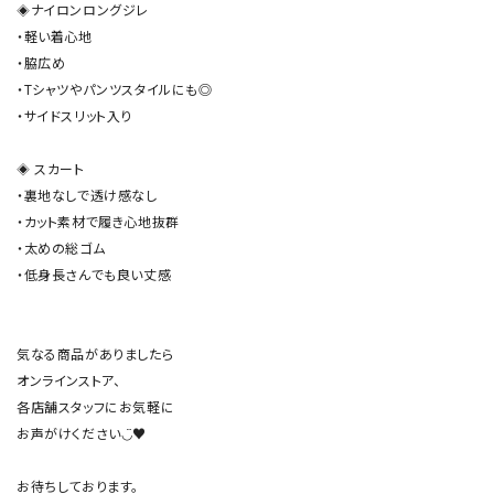
◈ナイロンロングジレ

・軽い着心地

・脇広め

・Tシャツやパンツスタイルにも◎

・サイドスリット入り

◈ スカート

・裏地なしで透け感なし

・カット素材で履き心地抜群

・太めの総ゴム

・低身長さんでも良い丈感

気なる商品がありましたら

オンラインストア、

各店舗スタッフにお気軽に

お声がけください◡̈♥︎
