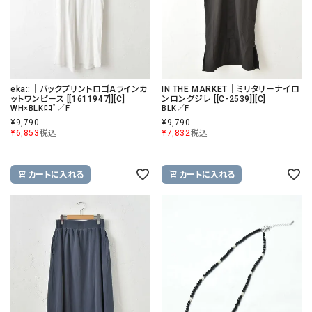
eka::｜バックプリントロゴAラインカ
IN THE MARKET｜ミリタリーナイロ
ットワンピース [[1611947]][C]
ンロングジレ [[C-2539]][C]
WH×BLKﾛｺﾞ／F
BLK／F
¥
9,790
¥
9,790
¥
6,853
税込
¥
7,832
税込
カートに入れる
カートに入れる