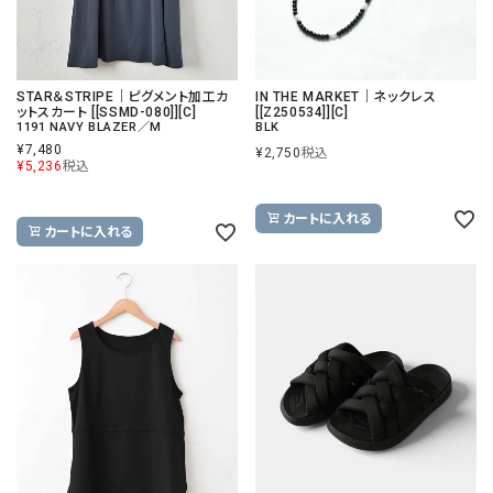
STAR＆STRIPE｜ピグメント加工カ
IN THE MARKET｜ネックレス
ットスカート [[SSMD-080]][C]
[[Z250534]][C]
1191 NAVY BLAZER／M
BLK
¥
7,480
¥
2,750
税込
¥
5,236
税込
カートに入れる
カートに入れる