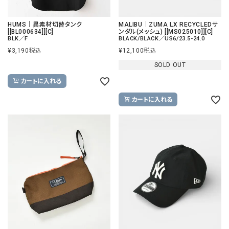
HUMS｜異素材切替タンク
MALIBU｜ZUMA LX RECYCLEDサ
[[BL000634]][C]
ンダル(メッシュ) [[MS025010]][C]
BLK／F
BLACK/BLACK／US6/23.5-24.0
¥
3,190
税込
¥
12,100
税込
SOLD OUT
カートに入れる
カートに入れる