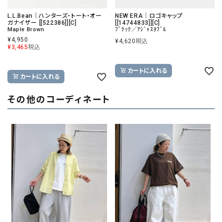
L.L.Bean｜ハンターズ・トート・オー
NEW ERA｜ロゴキャップ
ガナイザー [[522386]][C]
[[14744833]][C]
Maple Brown
ﾌﾞﾗｯｸ／ｱｼﾞｬｽﾀﾌﾞﾙ
¥
4,950
¥
4,620
税込
¥
3,465
税込
カートに入れる
カートに入れる
その他のコーディネート