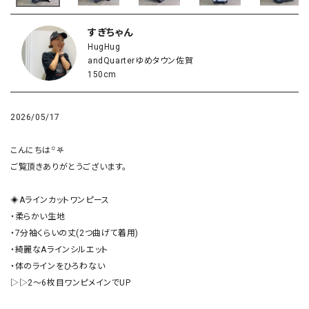
すぎちゃん
HugHug
andQuarterゆめタウン佐賀
150cm
2026/05/17
こんにちは꙳𖤐

ご覧頂きありがとうございます。

◈Aラインカットワンピース

・柔らかい生地

・7分袖くらいの丈(2つ曲げて着用)

・綺麗なAラインシルエット

・体のラインをひろわない

▷▷2〜6枚目ワンピメインでUP
