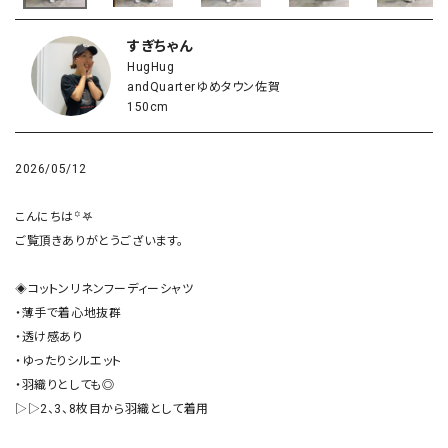
すぎちゃん
HugHug
andQuarterゆめタウン佐賀
150cm
2026/05/12
こんにちは꙳𖤐

ご覧頂きありがとうございます。

◈コットンリネンフーディーシャツ

・薄手で着心地抜群

・透け感あり

・ゆったりシルエット

・羽織りとしても◎

▷▷2、3、8枚目から羽織として着用
