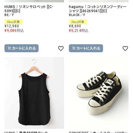
HUMS｜リネンサロペット [[C-
hagumu｜コットンリネンフーディー
5095]][C]
シャツ [[46269041]][C]
BE／F
BLACK／F
2buy対象
2buy対象
¥
12,980
¥
8,690
¥
9,086
税込
¥
5,214
税込
カートに入れる
カートに入れる