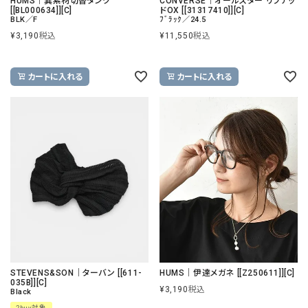
HUMS｜異素材切替タンク
CONVERSE｜オールスター リフテッ
[[BL000634]][C]
ドOX [[31317410]][C]
BLK／F
ﾌﾞﾗｯｸ／24.5
¥
3,190
税込
¥
11,550
税込
カートに入れる
カートに入れる
STEVENS&SON｜ターバン [[611-
HUMS｜伊達メガネ [[Z250611]][C]
035B]][C]
¥
3,190
税込
Black
2buy対象