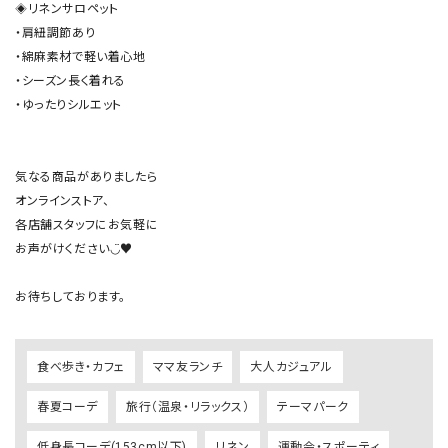
◈リネンサロペット

・肩紐調節あり

・綿麻素材で軽い着心地

・シーズン長く着れる

・ゆったりシルエット

気なる商品がありましたら

オンラインストア、

各店舗スタッフにお気軽に

お声がけください◡̈♥︎

食べ歩き・カフェ
ママ友ランチ
大人カジュアル
春夏コーデ
旅行（温泉・リラックス）
テーマパーク
低身長コーデ(153cm以下)
リネン
運動会・スポーティ