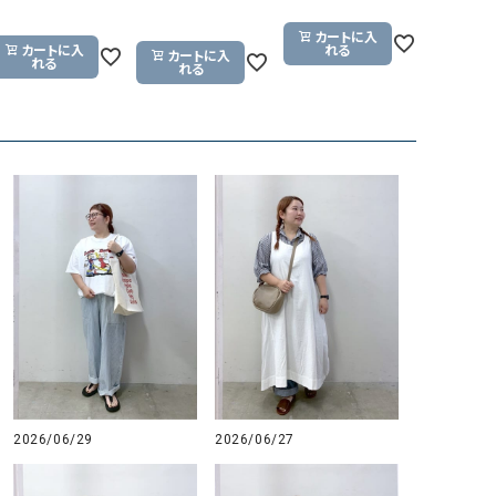
GO TO HOLLYWOOD（ゴートゥーハリウ
THIRTY（サーティ）
カートに入
カートに入
れる
ッド）
カートに入
れる
れる
G-STAR RAW（ジースターロウ）
tumugu:（ツムグ）
GOOD SPEED（グッドスピード）
un cinq（アンサンク）
GAIMO（ガイモ）
UNIVERSAL OVERAL
オーバーオール）
GRAMICCI（グラミチ）
USU GALLERY（ユーエ
ー）
（ｇ） （グラム）
upper hights（アッパーハ
Gives a sense of fullment
+phenix（フェニックス）
HUNTER（ハンター）
WILD THINGS（ワイルド
ICHI（イチ）
ILIMA（イリマ）
2026/06/29
2026/06/27