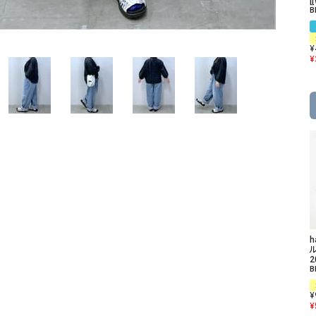
[
ソックス・その他雑貨
B
貨
¥
¥
ル
2
B
¥
¥