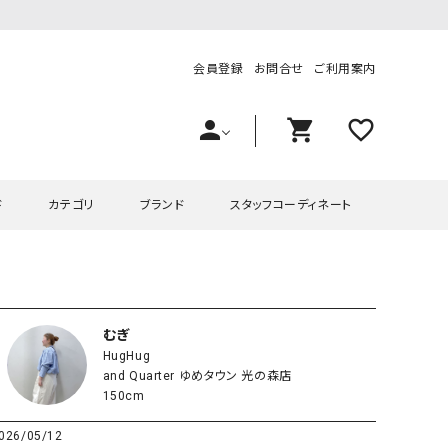
会員登録
お問合せ
ご利用案内
person
shopping_cart
favorite_outline
ド
カテゴリ
ブランド
スタッフコーディネート
プス
ハグハグ
ワンピース
OMEKASI（オメカシ）
ピース・チュニック
ラッピンナイン/アンジェリコルーチェ
チュニック
OMEKASI+（オメカシプラス
むぎ
HugHug
ツ
hagumu（ハグム）
Number18（オハコ）
and Quarter ゆめタウン 光の森店
ペット・オーバーオール
her.（ハードット）
in the Market（インザマ
150cm
ート
and quarter（アンドクウォーター）
HUMS（ハムズ）
026/05/12