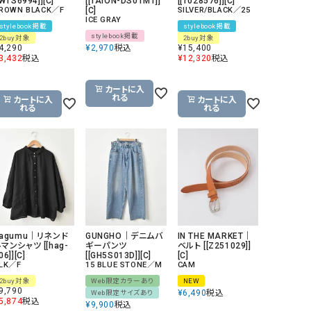
[WTS6994]][C]
[[TAION-DS01MT]]
[[1028576]][C]
ROWN BLACK／F
[C]
SILVER/BLACK／25
リー）
ICE GRAY
stylebook掲載
stylebook掲載
Audition（オーディション）
ORDINARY FITS（オーデ
stylebook掲載
2buy対象
2buy対象
4,290
¥
2,970
税込
¥
15,400
ツ）
3,432
税込
¥
12,320
税込
blue willow（ブルーウィロー）
Osmosis（オズモシス）
カートに入
blue willow（ブルーウィロー）
prit（プリット）
れる
カートに入
カートに入
れる
れる
CUBE SUGAR（キューブシュガー）
PUMA（プーマ）
CONVERSE ALL STAR（コンバースオー
Risley（リズレー）
ルスター）
Champion（チャンピオン）
RED CARD（レッドカード）
DENIM DUNGAREE（デニムダンガリー）
SO（エスオー）
Deck（ディック）
SUN VALLEY（サンバレー）
hagumu｜リネンド
GUNGHO｜デニムバ
IN THE MARKET｜
EVOL（イーボル）
SCOTCH&SODA（スコッチ
マンシャツ [[hag-
ギーパンツ
ベルト [[Z251029]]
06]][C]
[[GH5S013D]][C]
[C]
ダ）
LK／F
15 BLUE STONE／M
CAM
2buy対象
Web限定カラーあり
NEW
Emma Taylor（エマテイラー）
SUGAR ROSE（シュガーロ
9,790
¥
6,490
税込
Web限定サイズあり
5,874
税込
¥
9,900
税込
FLAVOR TEE（フレーバーティー）
squady by graphite（ス