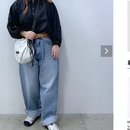
タンクトップ・キャミソール
ジャ
グッ
その他のパンツ
パンツ
デニムパンツ
ロング・マキシ丈
デニムパンツ
ロング・マキシ丈
ツ
その他のパンツ
その他スカート
その他スカート
トッ
ワン
ジャケット
サロ
ジャケット
すべて見る
コート
バッグ
ジャ
コート
ガウン
シューズ
グッ
その他アウター
アクセサリー
すべて見る
バッグ
靴
帽子
レ