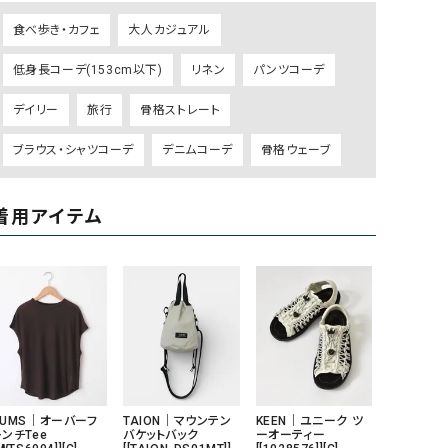
ケット・アウター
Our.（アワードット）
Hymn LIPA（ヒムリパ）
食べ歩き・カフェ
大人カジュアル
ズ
Wrapin nine9（ラッピンナイン）
W（ラッピンナイン）
低身長コーデ(153cm以下)
リネン
パンツコーデ
ロング・マキシ丈
day standard（デイスタンダード）
10t'ena (トテナ)
その他スカート
デイリー
旅行
骨格ストレート
プス
ブラウス・シャツコーデ
デニムコーデ
骨格ウェーブ
08mab(ゼロハチマブ)
Johnbull（ジョンブル）
ピース・チュニック
すべて見る
1%（イチ パーセント）
LAOCOONTE（ラオコンテ）
ペット・オーバーオール
着用アイテム
1 metre carre（アンメートルキャレ ）
LAURA DI MAGGIO（ロ
ケット・アウター
オ）
ズ
120%lino（ワンハンドレッドトゥエンティ
le camouflage tribe
ーパーセントリノ）
トライブ）
adidas（アディダス）
Lallia Mu（ラリア ムー）
ASFVLT（アスファルト）
mizuiro ind（ミズイロ イ
Ampersand（アンパサンド）
MICALLE MICALLE（ミ
HUMS｜オーバーフ
TAION｜マウンテン
KEEN｜ユニーク ツ
ンチTee
バケットバック
ーオーティー
Antiquite's（アンティークス）
NATURAL LAUNDRY（