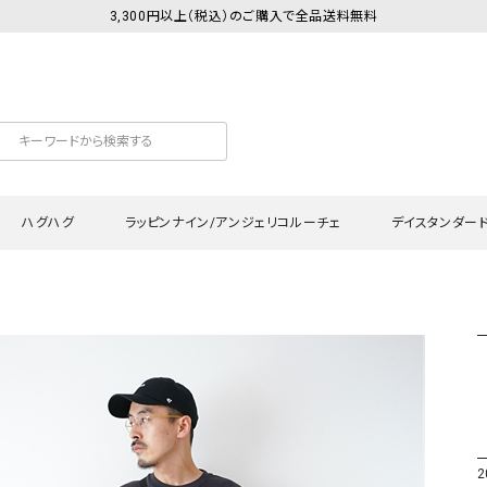
3,300円以上（税込）のご購入で全品送料無料
ハグハグ
ラッピンナイン/アンジェリコルーチェ
デイスタンダー
カットソー
Tシャツ・カットソー
ワンピース
Tシャツ・カットソー
ワンピース
トッ
プ・キャミソール
シャツ・ブラウス
チュニック
カーディガン・ベスト
チュニック
ワン
ン・ベスト
カーディガン
シャツ・ブラウス
パン
ラウス
ベスト
スウェット・パーカー
サロ
・パーカー
ニット
ニット
スカ
2