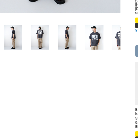
P
ソックス・その他雑貨
[
[
貨
S
¥
B
b
S
0
B