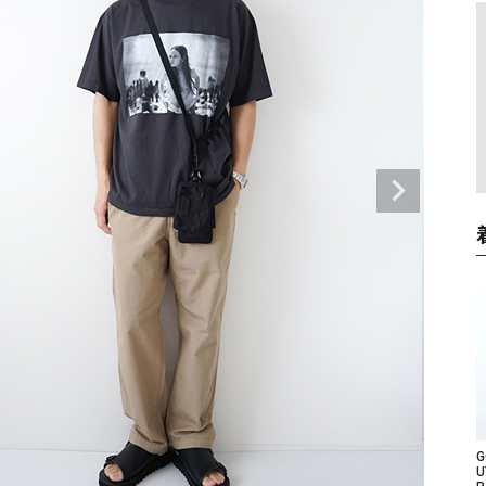
タンクトップ・キャミソール
ジャ
グッ
その他のパンツ
パンツ
デニムパンツ
ロング・マキシ丈
デニムパンツ
ロング・マキシ丈
ツ
その他のパンツ
その他スカート
その他スカート
トッ
ワン
ジャケット
サロ
ジャケット
すべて見る
コート
バッグ
ジャ
コート
ガウン
シューズ
グッ
その他アウター
アクセサリー
すべて見る
バッグ
靴
帽子
U