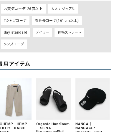
ケット・アウター
Our.（アワードット）
Hymn LIPA（ヒムリパ）
お天気コーデ_26度以上
大人カジュアル
ズ
Wrapin nine9（ラッピンナイン）
W（ラッピンナイン）
Tシャツコーデ
高身長コーデ(161cm以上)
ロング・マキシ丈
day standard（デイスタンダード）
10t'ena (トテナ)
その他スカート
day standard
デイリー
骨格ストレート
プス
メンズコーデ
08mab(ゼロハチマブ)
Johnbull（ジョンブル）
ピース・チュニック
すべて見る
1%（イチ パーセント）
LAOCOONTE（ラオコンテ）
ペット・オーバーオール
着用アイテム
1 metre carre（アンメートルキャレ ）
LAURA DI MAGGIO（ロ
ケット・アウター
オ）
ズ
120%lino（ワンハンドレッドトゥエンティ
le camouflage tribe
ーパーセントリノ）
トライブ）
adidas（アディダス）
Lallia Mu（ラリア ムー）
ASFVLT（アスファルト）
mizuiro ind（ミズイロ イ
Ampersand（アンパサンド）
MICALLE MICALLE（ミ
GOHEMP｜HEMP
Organic Handloom
NANGA｜
TILITY BASIC
｜SIENA
NANGA×47
Antiquite's（アンティークス）
NATURAL LAUNDRY（