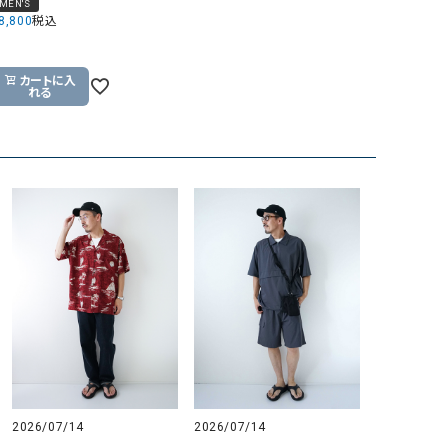
MEN'S
8,800
税込
GO TO HOLLYWOOD（ゴートゥーハリウ
THIRTY（サーティ）
ッド）
G-STAR RAW（ジースターロウ）
tumugu:（ツムグ）
カートに入
れる
GOOD SPEED（グッドスピード）
un cinq（アンサンク）
GAIMO（ガイモ）
UNIVERSAL OVERAL
オーバーオール）
GRAMICCI（グラミチ）
USU GALLERY（ユーエ
ー）
（ｇ） （グラム）
upper hights（アッパーハ
Gives a sense of fullment
+phenix（フェニックス）
HUNTER（ハンター）
WILD THINGS（ワイルド
ICHI（イチ）
ILIMA（イリマ）
2026/07/14
2026/07/14