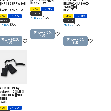
ANTS
[[OH029009]][D]
COTTON CAP
[GHP1163RPW26]]
BLACK／27
[[N2502-3A100Z-
リー）
D]
26SS]][D]
NEW
UNISEX
PACE SAND／M
BLK／F
Audition（オーディション）
ORDINARY FITS（オーデ
MEN'S
NEW
UNISEX
NEW
UNISEX
¥
18,700
税込
ツ）
MEN'S
MEN'S
17,820
税込
¥
6,600
税込
blue willow（ブルーウィロー）
Osmosis（オズモシス）
カートに入
blue willow（ブルーウィロー）
prit（プリット）
れる
カートに入
カートに入
CUBE SUGAR（キューブシュガー）
PUMA（プーマ）
れる
れる
CONVERSE ALL STAR（コンバースオー
Risley（リズレー）
ルスター）
Champion（チャンピオン）
RED CARD（レッドカード）
DENIM DUNGAREE（デニムダンガリー）
SO（エスオー）
Deck（ディック）
SUN VALLEY（サンバレー）
EVOL（イーボル）
SCOTCH&SODA（スコッチ
AICYCLON by
agjack｜COMBO
ダ）
HOULDER [[NCL-
5]][D]
Emma Taylor（エマテイラー）
SUGAR ROSE（シュガーロ
LACK
NEW
UNISEX
FLAVOR TEE（フレーバーティー）
squady by graphite（ス