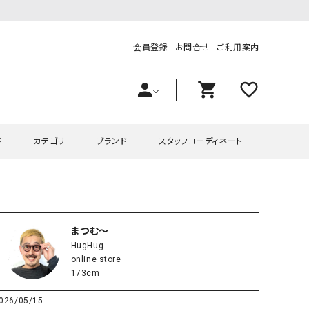
会員登録
お問合せ
ご利用案内
person
shopping_cart
favorite_outline
ド
カテゴリ
ブランド
スタッフコーディネート
プス
ハグハグ
ワンピース
OMEKASI（オメカシ）
ピース・チュニック
ラッピンナイン/アンジェリコルーチェ
チュニック
OMEKASI+（オメカシプラス
まつむ～
HugHug
ツ
hagumu（ハグム）
Number18（オハコ）
online store
ペット・オーバーオール
her.（ハードット）
in the Market（インザマ
173cm
ート
and quarter（アンドクウォーター）
HUMS（ハムズ）
026/05/15