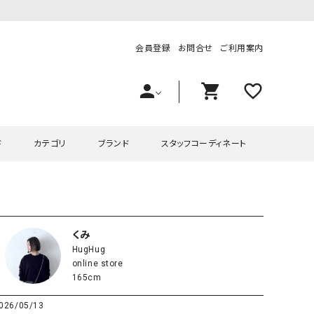
会員登録
お問合せ
ご利用案内
person
shopping_cart
favorite_outline
ド
カテゴリ
ブランド
スタッフコーディネート
プス
ハグハグ
ワンピース
OMEKASI（オメカシ）
ピース・チュニック
ラッピンナイン/アンジェリコルーチェ
チュニック
OMEKASI+（オメカシプラス
くみ
HugHug
ツ
hagumu（ハグム）
Number18（オハコ）
online store
ペット・オーバーオール
her.（ハードット）
in the Market（インザマ
165cm
ート
and quarter（アンドクウォーター）
HUMS（ハムズ）
026/05/13