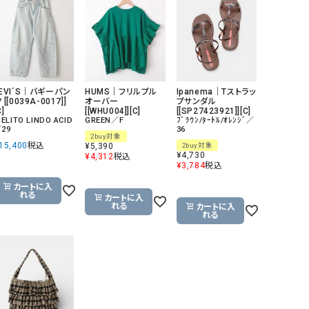
GO TO HOLLYWOOD（ゴートゥーハリウ
THIRTY（サーティ）
ッド）
G-STAR RAW（ジースターロウ）
tumugu:（ツムグ）
GOOD SPEED（グッドスピード）
un cinq（アンサンク）
EVI´S｜バギーパン
HUMS｜フリルプル
Ipanema｜Tストラッ
GAIMO（ガイモ）
UNIVERSAL OVERAL
 [[0039A-0017]]
オーバー
プサンダル
C]
[[WHU004]][C]
[[SP27423921]][C]
オーバーオール）
IELITO LINDO ACID
GREEN／F
ﾌﾞﾗｳﾝ/ﾀｰﾄﾙ/ｵﾚﾝｼﾞ／
29
36
2buy対象
GRAMICCI（グラミチ）
USU GALLERY（ユーエ
15,400
税込
¥
5,390
2buy対象
ー）
¥
4,730
¥
4,312
税込
¥
3,784
税込
（ｇ） （グラム）
upper hights（アッパーハ
カートに入
れる
カートに入
Gives a sense of fullment
+phenix（フェニックス）
れる
カートに入
れる
HUNTER（ハンター）
WILD THINGS（ワイルド
ICHI（イチ）
ILIMA（イリマ）