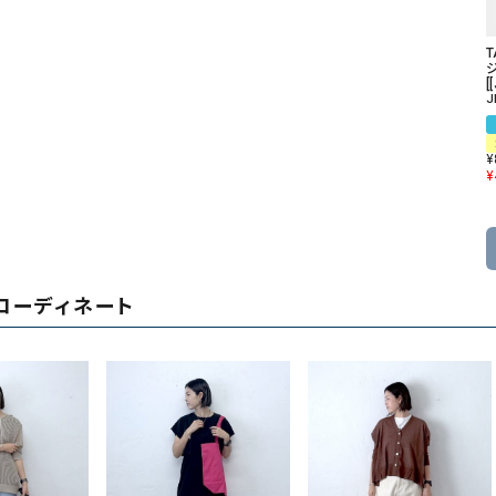
T
[
J
¥
¥
コーディネート