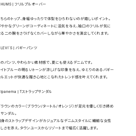
ケット・アウター
Our.（アワードット）
Hymn LIPA（ヒムリパ）
 HUMS | フリルプルオーバー

ズ
Wrapin nine9（ラッピンナイン）
W（ラッピンナイン）
こちらのトップ、身幅ゆったりで体型をひろわないのが嬉しいポイント。

ロング・マキシ丈
day standard（デイスタンダード）
10t'ena (トテナ)
鮮やかなグリーンがコーディネートに活気を与え、袖口のフリルが気に
その他スカート
なる二の腕をさりげなくカバーしながら華やかさを演出してくれます。

プス
 LEVI´S | バギーパンツ

08mab(ゼロハチマブ)
Johnbull（ジョンブル）
ピース・チュニック
すべて見る
1%（イチ パーセント）
LAOCOONTE（ラオコンテ）
このパンツ、やわらかい素材感で、夏にも使えるデニムです。

ペット・オーバーオール
ライトブルーの明るいトーンが涼しげな印象を与え、ゆとりのあるバギー
1 metre carre（アンメートルキャレ ）
LAURA DI MAGGIO（ロ
ケット・アウター
シルエットが快適な履き心地とこなれたトレンド感を叶えてくれます。

オ）
ズ
120%lino（ワンハンドレッドトゥエンティ
le camouflage tribe
 Ipanema | Tストラップサンダル

ーパーセントリノ）
トライブ）
adidas（アディダス）
Lallia Mu（ラリア ムー）
ブラウンのカラー（ブラウン/タートル/オレンジ）が足元を優しく引き締め
サンダル。

ASFVLT（アスファルト）
mizuiro ind（ミズイロ イ
細身のストラップデザインがカジュアルなデニムスタイルに繊細な女性
Ampersand（アンパサンド）
MICALLE MICALLE（ミ
らしさを添え、タウンユースからリゾートまで幅広く活躍します。

Antiquite's（アンティークス）
NATURAL LAUNDRY（