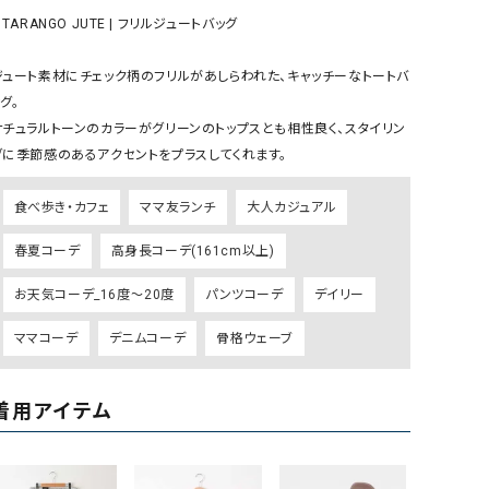
リー）
 TARANGO JUTE | フリルジュートバッグ

Audition（オーディション）
ORDINARY FITS（オーデ
ジュート素材にチェック柄のフリルがあしらわれた、キャッチーなトートバ
ツ）
グ。

blue willow（ブルーウィロー）
Osmosis（オズモシス）
ナチュラルトーンのカラーがグリーンのトップスとも相性良く、スタイリン
blue willow（ブルーウィロー）
prit（プリット）
グに季節感のあるアクセントをプラスしてくれます。
CUBE SUGAR（キューブシュガー）
PUMA（プーマ）
食べ歩き・カフェ
ママ友ランチ
大人カジュアル
CONVERSE ALL STAR（コンバースオー
Risley（リズレー）
ルスター）
春夏コーデ
高身長コーデ(161cm以上)
Champion（チャンピオン）
RED CARD（レッドカード）
お天気コーデ_16度～20度
パンツコーデ
デイリー
DENIM DUNGAREE（デニムダンガリー）
SO（エスオー）
ママコーデ
デニムコーデ
骨格ウェーブ
Deck（ディック）
SUN VALLEY（サンバレー）
EVOL（イーボル）
SCOTCH&SODA（スコッチ
着用アイテム
ダ）
Emma Taylor（エマテイラー）
SUGAR ROSE（シュガーロ
FLAVOR TEE（フレーバーティー）
squady by graphite（ス