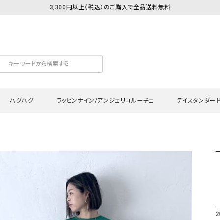
3,300円以上（税込）のご購入で全品送料無料
ハグハグ
ラッピンナイン/アンジェリコルーチェ
デイスタンダー
カットソー
Tシャツ・カットソー
ワンピース
Tシャツ・カットソー
ワンピース
トッ
プ・キャミソール
シャツ・ブラウス
チュニック
カーディガン・ベスト
チュニック
ワン
ン・ベスト
カーディガン
シャツ・ブラウス
パン
ラウス
ベスト
スウェット・パーカー
サロ
・パーカー
ニット
ニット
スカ
2