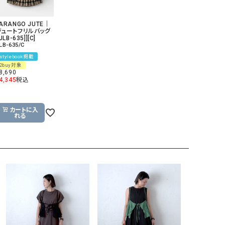
ARANGO JUTE｜
ジュートフリルバッグ
[JLB-635]][C]
LB-635/C
stylebook掲載
2buy対象
8,690
4,345
税込
カートに入
れる