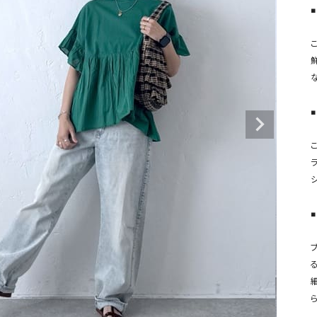
タンクトップ・キャミソール
ジャ
■
グッ
その他のパンツ
パンツ
デニムパンツ
ロング・マキシ丈
デニムパンツ
ロング・マキシ丈
ツ
その他のパンツ
その他スカート
その他スカート
トッ
■
ワン
ジャケット
サロ
ジャケット
すべて見る
コート
バッグ
ジャ
コート
ガウン
シューズ
グッ
その他アウター
アクセサリー
■
すべて見る
バッグ
る
靴
帽子