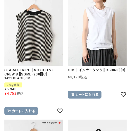
STAR＆STRIPE｜NO SLEEVE
Our.｜インナータンク [[C-9063]][C]
CREW B [[SSMD-200]][C]
¥
3,190
税込
1421 BLACK／M
2buy対象
¥
5,940
¥
4,752
税込
カートに入れる
カートに入れる