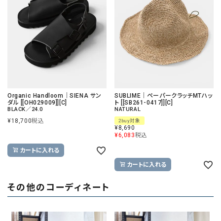
Organic Handloom｜SIENA サン
SUBLIME｜ペーパークラッチMTハッ
ダル [[OH029009]][C]
ト [[SB261-0417]][C]
BLACK／24.0
NATURAL
¥
18,700
税込
2buy対象
¥
8,690
¥
6,083
税込
カートに入れる
カートに入れる
その他のコーディネート