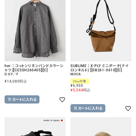
her.｜コットンリネンバンドカラーシ
SUBLIME｜X-PLY ミニポーチ(ナイ
ャツ [[CE3SH260405]][C]
ロンキルト) [[SB261-0610]][C]
D.GY／F
MOCA
¥
14,080
税込
2buy対象
¥
6,930
¥
5,544
税込
カートに入れる
カートに入れる