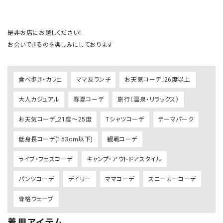
是非お店にお越しください！

お会いできるのを楽しみにしております
食べ歩き・カフェ
ママ友ランチ
お天気コーデ_26度以上
大人カジュアル
春夏コーデ
旅行（温泉・リラックス）
お天気コーデ_21度～25度
Tシャツコーデ
テーマパーク
低身長コーデ(153cm以下)
観戦コーデ
ライブ・フェスコーデ
キャンプ・アウトドアスタイル
パンツコーデ
デイリー
ママコーデ
スニーカーコーデ
骨格ウェーブ
着用アイテム