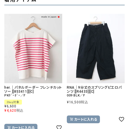
her.｜パネルボーダー フレンチカット
RNA｜9分丈のスプリングピエロパ
ソー [[853411]][C]
ンツ [[R4433]][C]
PKﾎﾞｰﾀﾞｰ／F
009 BLK／F
¥
16,500
税込
2buy対象
¥
6,600
¥
4,620
税込
カートに入れる
カートに入れる