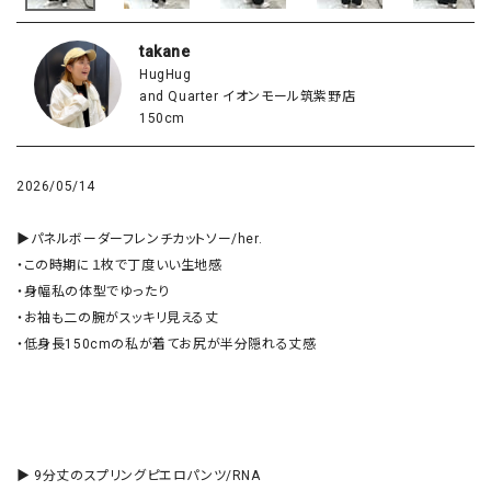
takane
HugHug
and Quarter イオンモール筑紫野店
150cm
2026/05/14
▶︎パネルボーダーフレンチカットソー/her.

・この時期に１枚で丁度いい生地感

・身幅私の体型でゆったり

・お袖も二の腕がスッキリ見える丈

・低身長150cmの私が着てお尻が半分隠れる丈感

▶︎ 9分丈のスプリングピエロパンツ/RNA
