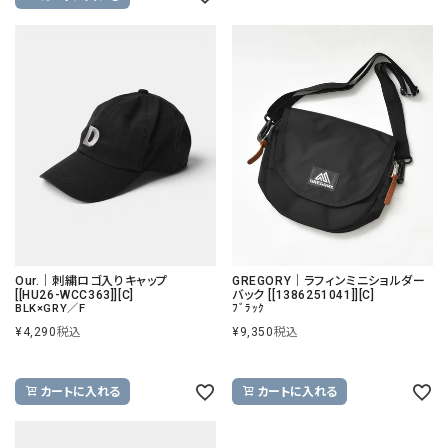
Our.｜刺繍ロゴ入りキャップ
GREGORY｜ラフィンミニショルダー
[[HU26-WCC363]][C]
バック [[1386251041]][C]
BLK×GRY／F
ﾌﾞﾗｯｸ
¥
4,290
税込
¥
9,350
税込
カートに入れる
カートに入れる