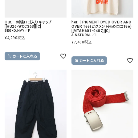
Our.｜刺繍ロゴ入りキャップ
her.｜PIGMENT DYED OVER AND
[[HU26-WCC363]][C]
OVER Tee(ピグメント染めロゴTee)
BEG×D.NVY／F
[[MTAH601-0407]][C]
A NATURAL／1
¥
4,290
税込
¥
7,480
税込
カートに入れる
カートに入れる