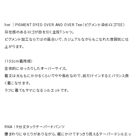
her.｜PIGMENT DYED OVER AND OVER Tee（ピグメント染めロゴTEE）

存在感のあるロゴが目を引く主役Tシャツ。

ピグメント加工ならではの風合いで、カジュアルながらもこなれた雰囲気に仕
上がります。

〈132cm着用感〉

全体的にゆったりしたオーバーサイズ。

着丈は太ももにかかるくらいでやや長めなので、前だけインするとバランス良
く着こなせます。

ラフに着てもサマになるシルエットです。

RNA｜9分丈タックテーパードパンツ

腰まわりにゆとりがありながら、裾にかけてすっきり見えるテーパードシルエッ