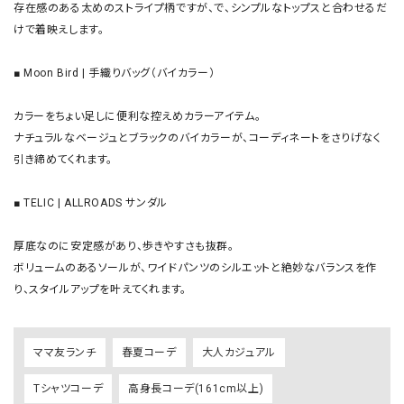
存在感のある太めのストライプ柄ですが、で、シンプルなトップスと合わせるだ
けで着映えします。

■ Moon Bird | 手織りバッグ（バイカラー）

カラーをちょい足しに便利な控えめカラーアイテム。

ナチュラルなベージュとブラックのバイカラーが、コーディネートをさりげなく
引き締めてくれます。

■ TELIC | ALLROADS サンダル

厚底なのに安定感があり、歩きやすさも抜群。

ボリュームのあるソールが、ワイドパンツのシルエットと絶妙なバランスを作
り、スタイルアップを叶えてくれます。
ママ友ランチ
春夏コーデ
大人カジュアル
Tシャツコーデ
高身長コーデ(161cm以上)