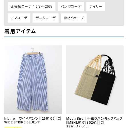
お天気コーデ_16度～20度
パンツコーデ
デイリー
ママコーデ
デニムコーデ
骨格ウェーブ
着用アイテム
hibine｜ワイドパンツ [[260106]][C]
Moon Bird｜手織りハンモックバッグ
WIDE STRIPE BLUE／F
[[MBHL010180261]][C]
25 ﾊﾞｲｶﾗｰ／L