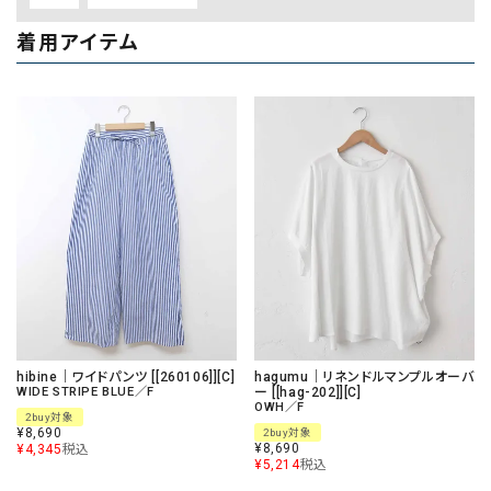
着用アイテム
hibine｜ワイドパンツ [[260106]][C]
hagumu｜リネンドルマンプルオーバ
WIDE STRIPE BLUE／F
ー [[hag-202]][C]
OWH／F
2buy対象
¥
8,690
2buy対象
¥
8,690
¥
4,345
税込
¥
5,214
税込