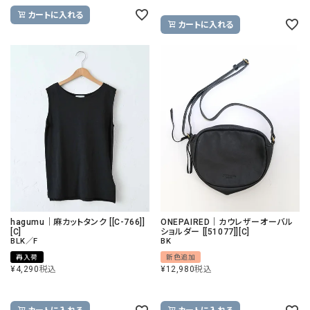
カートに入れる
カートに入れる
hagumu｜麻カットタンク [[C-766]]
ONEPAIRED｜カウレザーオーバル
[C]
ショルダー [[51077]][C]
BLK／F
BK
再入荷
新色追加
¥
4,290
税込
¥
12,980
税込