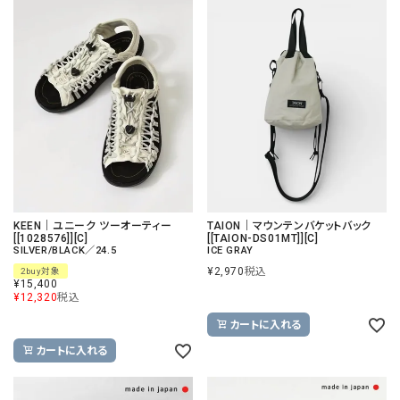
KEEN｜ユニーク ツーオーティー
TAION｜マウンテンバケットバック
[[1028576]][C]
[[TAION-DS01MT]][C]
SILVER/BLACK／24.5
ICE GRAY
¥
2,970
税込
2buy対象
¥
15,400
¥
12,320
税込
カートに入れる
カートに入れる