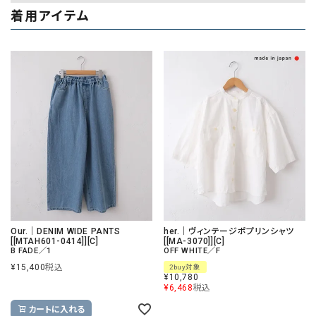
着用アイテム
Our.｜DENIM WIDE PANTS
her.｜ヴィンテージポプリンシャツ
[[MTAH601-0414]][C]
[[MA-3070]][C]
B FADE／1
OFF WHITE／F
¥
15,400
税込
2buy対象
¥
10,780
¥
6,468
税込
カートに入れる