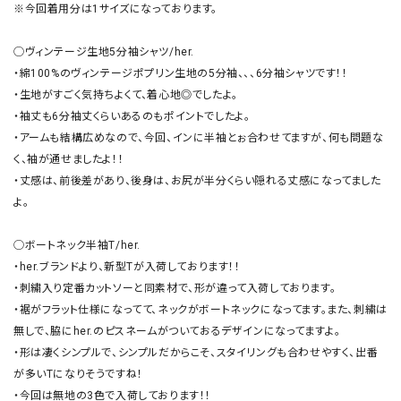
※今回着用分は1サイズになっております。

◯ヴィンテージ生地5分袖シャツ/her.

・綿100%のヴィンテージポプリン生地の5分袖、、、6分袖シャツです！！

・生地がすごく気持ちよくて、着心地◎でしたよ。

・袖丈も6分袖丈くらいあるのもポイントでしたよ。

・アームも結構広めなので、今回、インに半袖とぉ合わせてますが、何も問題な
く、袖が通せましたよ！！

・丈感は、前後差があり、後身は、お尻が半分くらい隠れる丈感になってました
よ。

◯ボートネック半袖T/her.

・her.ブランドより、新型Tが入荷しております！！

・刺繍入り定番カットソーと同素材で、形が違って入荷しております。

・裾がフラット仕様になってて、ネックがボートネックになってます。また、刺繍は
無しで、脇にher.のピスネームがついておるデザインになってますよ。

・形は凄くシンプルで、シンプルだからこそ、スタイリングも合わせやすく、出番
が多いTになりそうですね！

・今回は無地の3色で入荷しております！！
