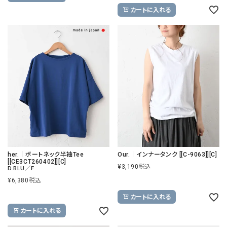
カートに入れる
her.｜ボートネック半袖Tee
Our.｜インナータンク [[C-9063]][C]
[[CE3CT260402]][C]
¥
3,190
税込
D.BLU／F
¥
6,380
税込
カートに入れる
カートに入れる