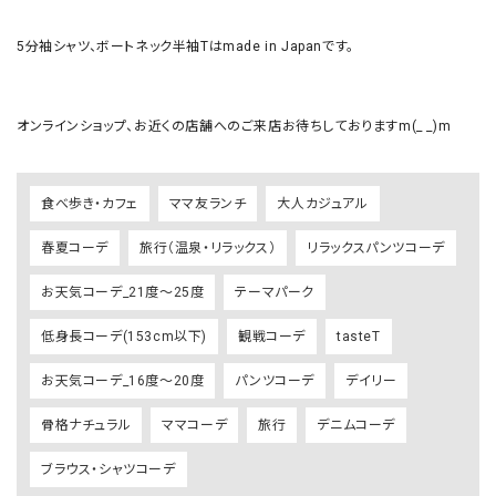
5分袖シャツ、ボートネック半袖Tはmade in Japanです。

オンラインショップ、お近くの店舗へのご来店お待ちしておりますm(_ _)m
食べ歩き・カフェ
ママ友ランチ
大人カジュアル
春夏コーデ
旅行（温泉・リラックス）
リラックスパンツコーデ
お天気コーデ_21度～25度
テーマパーク
低身長コーデ(153cm以下)
観戦コーデ
tasteT
お天気コーデ_16度～20度
パンツコーデ
デイリー
骨格ナチュラル
ママコーデ
旅行
デニムコーデ
ブラウス・シャツコーデ