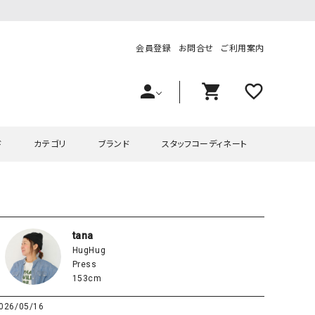
会員登録
お問合せ
ご利用案内
person
shopping_cart
favorite_outline
ド
カテゴリ
ブランド
スタッフコーディネート
プス
ハグハグ
ワンピース
OMEKASI（オメカシ）
ピース・チュニック
ラッピンナイン/アンジェリコルーチェ
チュニック
OMEKASI+（オメカシプラス
tana
HugHug
ツ
hagumu（ハグム）
Number18（オハコ）
Press
ペット・オーバーオール
her.（ハードット）
in the Market（インザマ
153cm
ート
and quarter（アンドクウォーター）
HUMS（ハムズ）
026/05/16