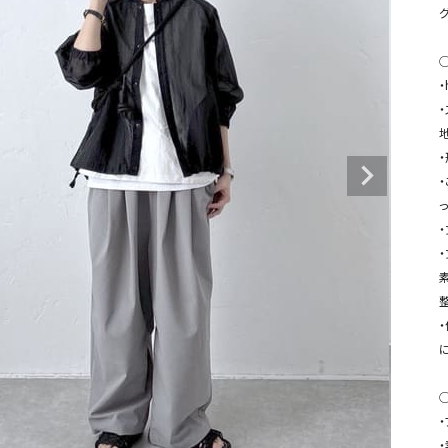
タンクトップ・キャミソール
ジャ
グッ
その他のパンツ
パンツ
デニムパンツ
ロング・マキシ丈
デニムパンツ
ロング・マキシ丈
ツ
その他のパンツ
その他スカート
その他スカート
トッ
ワン
ジャケット
っ
サロ
ジャケット
すべて見る
コート
バッグ
ジャ
コート
ガウン
シューズ
グッ
その他アウター
アクセサリー
すべて見る
バッグ
靴
帽子