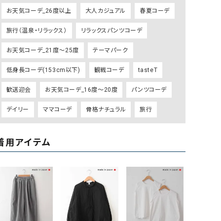
お天気コーデ_26度以上
大人カジュアル
春夏コーデ
GO TO HOLLYWOOD（ゴートゥーハリウ
THIRTY（サーティ）
ッド）
旅行（温泉・リラックス）
リラックスパンツコーデ
G-STAR RAW（ジースターロウ）
tumugu:（ツムグ）
お天気コーデ_21度～25度
テーマパーク
GOOD SPEED（グッドスピード）
un cinq（アンサンク）
低身長コーデ(153cm以下)
観戦コーデ
tasteT
GAIMO（ガイモ）
UNIVERSAL OVERAL
オーバーオール）
歓送迎会
お天気コーデ_16度～20度
パンツコーデ
GRAMICCI（グラミチ）
USU GALLERY（ユーエ
デイリー
ママコーデ
骨格ナチュラル
旅行
ー）
（ｇ） （グラム）
upper hights（アッパーハ
着用アイテム
Gives a sense of fullment
+phenix（フェニックス）
HUNTER（ハンター）
WILD THINGS（ワイルド
ICHI（イチ）
ILIMA（イリマ）