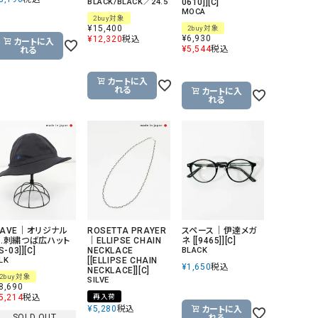
BLACK/BLACK／24.5
0610]][C]
MOCA
2buy対象
¥
15,400
2buy対象
¥
6,930
¥
12,320
税込
カートに入
¥
5,544
税込
れる
カートに入
れる
カートに入
れる
SAVE｜オリジナル
ROSETTA PRAYER
スペース｜伊達メガ
ｈ.刺繍つば広ハット
｜ELLIPSE CHAIN
ネ [[9465]][C]
[S-03]][C]
NECKLACE
BLACK
LK
[[ELLIPSE CHAIN
¥
1,650
税込
NECKLACE]][C]
2buy対象
SILVE
8,690
5,214
税込
再入荷
¥
5,280
税込
カートに入
SOLD OUT
れる