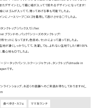
リー）
・またデザインとして裾に紐が入ってて絞れるデザインになってます！

・袖にはゴムが入ってて、捲ってあげる事も可能でしたよ。

Audition（オーディション）
ORDINARY FITS（オーデ
・インにノースリーブ◯ロゴを着用して透けさせる◯でしたよ。

ツ）
blue willow（ブルーウィロー）
Osmosis（オズモシス）
タンクトップ（パック入り）/her.

blue willow（ブルーウィロー）
prit（プリット）
her.ブランドの、パックTシリーズのタンクトップ！

・2枚セットになってます。色目め、セットによって違ってましたよ。

CUBE SUGAR（キューブシュガー）
PUMA（プーマ）
・生地が凄くしっかりしてて、洗濯しても、よれない生地でした！綿100%
CONVERSE ALL STAR（コンバースオー
Risley（リズレー）
で、着心地も◎でしたよ。

ルスター）
Champion（チャンピオン）
RED CARD（レッドカード）
イージータックパンツ、コクーンジャケット、タンクトップはmade in 
apanです。

DENIM DUNGAREE（デニムダンガリー）
SO（エスオー）
Deck（ディック）
SUN VALLEY（サンバレー）
EVOL（イーボル）
SCOTCH&SODA（スコッチ
オンラインショップ、お近くの店舗へのご来店お待ちしておりますm(_ 
ダ）
)m
Emma Taylor（エマテイラー）
SUGAR ROSE（シュガーロ
食べ歩き・カフェ
ママ友ランチ
FLAVOR TEE（フレーバーティー）
squady by graphite（ス