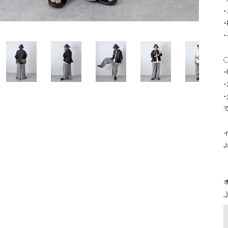
ソックス・その他雑貨
貨
◯
・
J
_