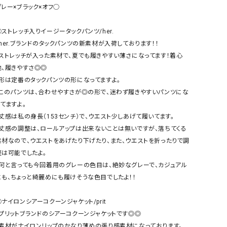
ケット・アウター
Our.（アワードット）
Hymn LIPA（ヒムリパ）
グレー×ブラック×オフ◯

ズ
Wrapin nine9（ラッピンナイン）
W（ラッピンナイン）
◯ストレッチ入りイージータックパンツ/her.

ロング・マキシ丈
day standard（デイスタンダード）
10t'ena (トテナ)
・her.ブランドのタックパンツの新素材が入荷しております！！

その他スカート
・ストレッチが入った素材で、夏でも履きやすい薄さになってます！着心
地、履きやすさ◎◎

プス
・形は定番のタックパンツの形になってますよ。

08mab(ゼロハチマブ)
Johnbull（ジョンブル）
ピース・チュニック
・このパンツは、合わせやすさが◎の形で、迷わず履きやすいパンツにな
すべて見る
1%（イチ パーセント）
LAOCOONTE（ラオコンテ）
てますよ。

ペット・オーバーオール
・丈感は私の身長（153センチ）で、ウエスト少しあげて履いてます。

1 metre carre（アンメートルキャレ ）
LAURA DI MAGGIO（ロ
ケット・アウター
・丈感の調整は、ロールアップは出来ないことは無いですが、落ちてくる
オ）
ズ
素材なので、ウエストをあげたり下げたり、また、ウエストを折ったりで調
120%lino（ワンハンドレッドトゥエンティ
le camouflage tribe
整は可能でしたよ。

ーパーセントリノ）
トライブ）
・何と言っても今回着用のグレーの色目は、絶妙なグレーで、カジュアル
adidas（アディダス）
Lallia Mu（ラリア ムー）
にも、ちょっと綺麗めにも履けそうな色目でしたよ！！

ASFVLT（アスファルト）
mizuiro ind（ミズイロ イ
◯ナイロンシアーコクーンジャケット/prit

Ampersand（アンパサンド）
MICALLE MICALLE（ミ
・プリットブランドのシアーコクーンジャケットです◎◎

Antiquite's（アンティークス）
NATURAL LAUNDRY（
・素材がナイロンリップのかなり薄めの張り感素材になっております。
