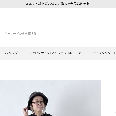
3,300円以上（税込）のご購入で全品送料無料
ハグハグ
ラッピンナイン/アンジェリコルーチェ
デイスタンダー
カットソー
Tシャツ・カットソー
ワンピース
Tシャツ・カットソー
ワンピース
トッ
プ・キャミソール
シャツ・ブラウス
チュニック
カーディガン・ベスト
チュニック
ワン
ン・ベスト
カーディガン
シャツ・ブラウス
パン
ラウス
ベスト
スウェット・パーカー
サロ
・パーカー
ニット
ニット
スカ
2