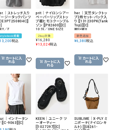
er.｜ストレッチ入り
prit｜ナイロンシアー
her.｜天竺タンクトッ
イージータックパンツ
ペーパーリップストッ
プ2枚セット-パック入
[CE3PT250804C]]
プ裾ヒモコクーンブル
り [[131230PK(Tank
C]
ゾン [[P82600]][C]
Top)]][C]
RY／F
10 ｸﾛ／ONE SIZE
WH×WH
stylebook掲載
2buy対象
新色追加
¥
16,280
13,200
税込
¥
6,380
税込
¥
13,024
税込
カートに入
カートに入
れる
カートに入
れる
れる
Our.｜インナータン
KEEN｜ユニーク ツ
SUBLIME｜X-PLY ミ
 [[C-9063]][C]
ーオーティー
ニポーチ(ナイロンキ
[[1027297]][C]
ルト) [[SB261-
3,190
税込