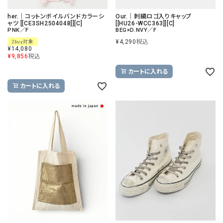
her.｜コットンボイルバンドカラーシ
Our.｜刺繍ロゴ入りキャップ
ャツ [[CE3SH250404B]][C]
[[HU26-WCC363]][C]
PNK／F
BEG×D.NVY／F
¥
4,290
税込
2buy対象
¥
14,080
¥
9,856
税込
カートに入れる
カートに入れる