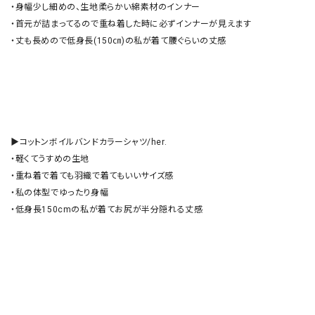
・身幅少し細めの、生地柔らかい綿素材のインナー

・首元が詰まってるので重ね着した時に必ずインナーが見えます

・丈も長めので低身長(150㎝)の私が着て腰ぐらいの丈感　　

▶︎コットンボイルバンドカラーシャツ/her.

・軽くてうすめの生地

・重ね着で着ても羽織で着てもいいサイズ感

・私の体型でゆったり身幅

・低身長150cmの私が着てお尻が半分隠れる丈感
