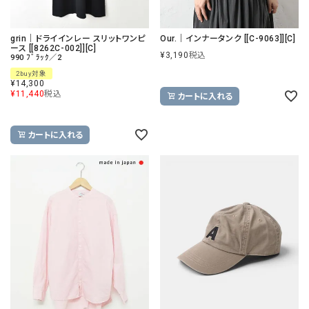
grin｜ドライインレー スリットワンピ
Our.｜インナータンク [[C-9063]][C]
ース [[8262C-002]][C]
¥
3,190
税込
990 ﾌﾞﾗｯｸ／2
2buy対象
¥
14,300
¥
11,440
税込
カートに入れる
カートに入れる