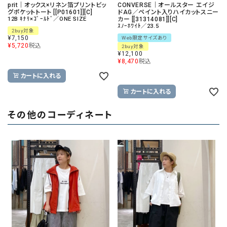
prit｜オックス×リネン箔プリントビッ
CONVERSE｜オールスター エイジ
グポケットトート [[P01601]][C]
ドAG／ペイント入りハイカットスニー
12B ｷﾅﾘ×ｺﾞｰﾙﾄﾞ／ONE SIZE
カー [[31314081]][C]
ｽﾉｰﾎﾜｲﾄ／23.5
2buy対象
¥
7,150
Web限定サイズあり
¥
5,720
税込
2buy対象
¥
12,100
¥
8,470
税込
カートに入れる
カートに入れる
その他のコーディネート