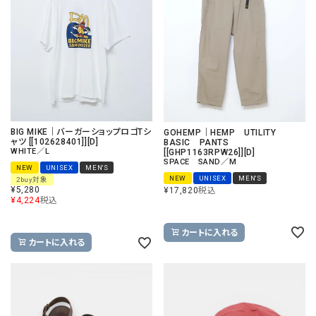
BIG MIKE｜バーガーショップロゴTシ
GOHEMP｜HEMP UTILITY
ャツ [[102628401]][D]
BASIC PANTS
WHITE／L
[[GHP1163RPW26]][D]
SPACE SAND／M
NEW
UNISEX
MEN'S
NEW
UNISEX
MEN'S
2buy対象
¥
5,280
¥
17,820
税込
¥
4,224
税込
カートに入れる
カートに入れる