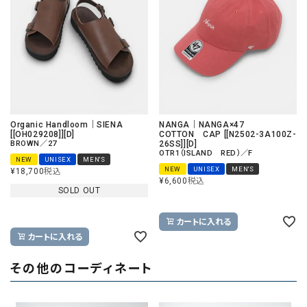
Organic Handloom｜SIENA
NANGA｜NANGA×47
[[OH029208]][D]
COTTON CAP [[N2502-3A100Z-
BROWN／27
26SS]][D]
OTR1（ISLAND RED）／F
NEW
UNISEX
MEN'S
NEW
UNISEX
MEN'S
¥
18,700
税込
¥
6,600
税込
SOLD OUT
カートに入れる
カートに入れる
その他のコーディネート