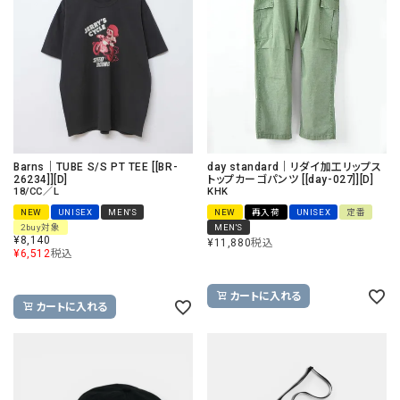
Barns｜TUBE S/S PT TEE [[BR-
day standard｜リダイ加工リップス
26234]][D]
トップカーゴパンツ [[day-027]][D]
18/CC／L
KHK
NEW
UNISEX
MEN'S
NEW
再入荷
UNISEX
定番
2buy対象
MEN'S
¥
8,140
¥
11,880
税込
¥
6,512
税込
カートに入れる
カートに入れる