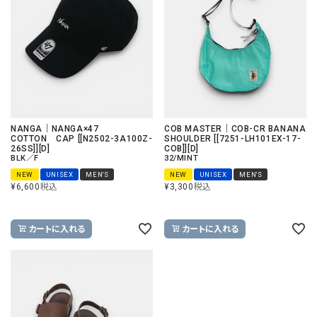
NANGA｜NANGA×47
COB MASTER｜COB-CR BANANA
COTTON CAP [[N2502-3A100Z-
SHOULDER [[7251-LH101EX-17-
26SS]][D]
COB]][D]
BLK／F
32/MINT
NEW
UNISEX
MEN'S
NEW
UNISEX
MEN'S
¥
6,600
税込
¥
3,300
税込
カートに入れる
カートに入れる