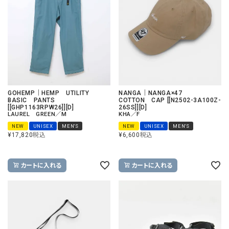
GOHEMP｜HEMP UTILITY
NANGA｜NANGA×47
BASIC PANTS
COTTON CAP [[N2502-3A100Z-
[[GHP1163RPW26]][D]
26SS]][D]
LAUREL GREEN／M
KHA／F
NEW
UNISEX
MEN'S
NEW
UNISEX
MEN'S
¥
17,820
税込
¥
6,600
税込
カートに入れる
カートに入れる