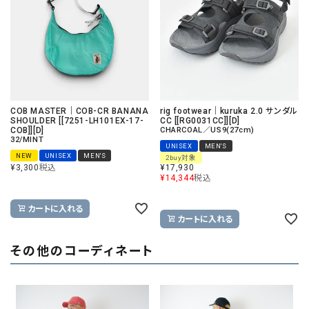
COB MASTER｜COB-CR BANANA
rig footwear｜kuruka 2.0 サンダル
SHOULDER [[7251-LH101EX-17-
CC [[RG0031CC]][D]
COB]][D]
CHARCOAL／US9(27cm)
32/MINT
UNISEX
MEN'S
NEW
UNISEX
MEN'S
2buy対象
¥
3,300
税込
¥
17,930
¥
14,344
税込
カートに入れる
カートに入れる
その他のコーディネート