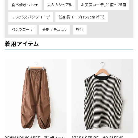
食べ歩き・カフェ
大人カジュアル
お天気コーデ_21度～25度
リラックスパンツコーデ
低身長コーデ(153cm以下)
パンツコーデ
骨格ナチュラル
旅行
着用アイテム
DENIM&DUNGAREE｜アンティーク
STAR＆STRIPE｜NO SLEEVE