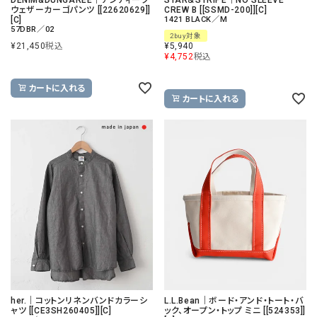
ウェザーカーゴパンツ [[22620629]]
CREW B [[SSMD-200]][C]
[C]
1421 BLACK／M
57DBR／02
2buy対象
¥
21,450
税込
¥
5,940
¥
4,752
税込
カートに入れる
カートに入れる
her.｜コットンリネンバンドカラーシ
L.L.Bean｜ボード・アンド・トート・バ
ャツ [[CE3SH260405]][C]
ック、オープン・トップ ミニ [[524353]]