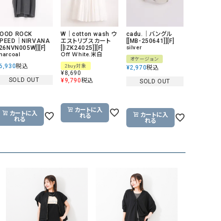
GO TO HOLLYWOOD（ゴートゥーハリウ
THIRTY（サーティ）
ッド）
OOD ROCK
W｜cotton wash ウ
cadu.｜バングル
G-STAR RAW（ジースターロウ）
tumugu:（ツムグ）
PEED｜NIRVANA
エストリブスカート
[[MB-250641]][F]
[26NVN005W]][F]
[[IZK24025]][F]
silver
harcoal
Ｏff Ｗhite.米白
GOOD SPEED（グッドスピード）
un cinq（アンサンク）
オケージョン
6,930
税込
2buy対象
¥
2,970
税込
GAIMO（ガイモ）
UNIVERSAL OVERAL
¥
8,690
SOLD OUT
¥
9,790
税込
SOLD OUT
オーバーオール）
GRAMICCI（グラミチ）
USU GALLERY（ユーエ
カートに入
ー）
カートに入
カートに入
れる
れる
れる
（ｇ） （グラム）
upper hights（アッパーハ
Gives a sense of fullment
+phenix（フェニックス）
HUNTER（ハンター）
WILD THINGS（ワイルド
ICHI（イチ）
ILIMA（イリマ）