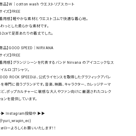
ケット・アウター
Our.（アワードット）
Hymn LIPA（ヒムリパ）
商品】W｜cotton wash ウエストリブスカート

サイズ】FREE

ズ
Wrapin nine9（ラッピンナイン）
W（ラッピンナイン）
【着用感】軽やかな素材とウエストゴムで快適な着心地。

ロング・マキシ丈
day standard（デイスタンダード）
10t'ena (トテナ)
ふわっとした柔らかな素材です。

その他スカート
162㎝で足首あたりの着丈でした。

プス
商品】GOOD SPEED｜NIRVANA

08mab(ゼロハチマブ)
Johnbull（ジョンブル）
ピース・チュニック
サイズ】FREE

すべて見る
1%（イチ パーセント）
LAOCOONTE（ラオコンテ）
【着用感】グランジシーンを代表するバンド Nirvana のアイコニックなス
ペット・オーバーオール
マイルロゴTシャツ。

1 metre carre（アンメートルキャレ ）
LAURA DI MAGGIO（ロ
ケット・アウター
GOOD ROCK SPEEDは、公式ライセンスを取得したグラフィックアパレ
オ）
ズ
ルを専門に扱うブランドです。音楽、映画、キャラクター、カレッジテーマ
120%lino（ワンハンドレッドトゥエンティ
le camouflage tribe
など、ポップカルチャーに敏感な大人やファン向けに厳選されたコレク
ーパーセントリノ）
トライブ）
ションを提供しています。

adidas（アディダス）
Lallia Mu（ラリア ムー）
▶ Instagram投稿中 ▶▶

ASFVLT（アスファルト）
mizuiro ind（ミズイロ イ
＠yuri_wrapin_ec)

Ampersand（アンパサンド）
MICALLE MICALLE（ミ
フォローよろしくお願いいたします！！

Antiquite's（アンティークス）
NATURAL LAUNDRY（