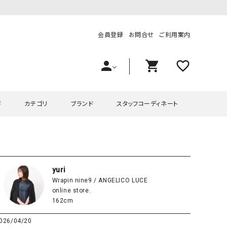
会員登録
お問合せ
ご利用案内
person
shopping_cart
favorite_outline
ド
カテゴリ
ブランド
スタッフコーディネート
プス
ハグハグ
ワンピース
OMEKASI（オメカシ）
ピース・チュニック
ラッピンナイン/アンジェリコルーチェ
チュニック
OMEKASI+（オメカシプラス
yuri
Wrapin nine9 / ANGELICO LUCE
ツ
hagumu（ハグム）
Number18（オハコ）
online store.
ペット・オーバーオール
her.（ハードット）
in the Market（インザマ
162cm
ート
and quarter（アンドクウォーター）
HUMS（ハムズ）
026/04/20