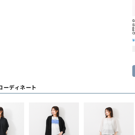
G
S
[
C
¥
コーディネート