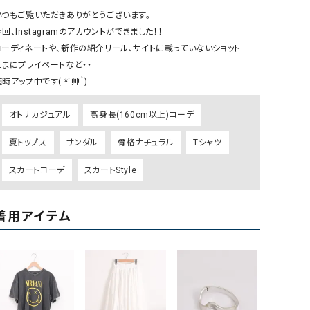
リー）
いつもご覧いただきありがとうございます。

回、Instagramのアカウントができました！！

Audition（オーディション）
ORDINARY FITS（オーデ
コーディネートや、新作の紹介リール、サイトに載っていないショット

ツ）
たまにプライベートなど・・

blue willow（ブルーウィロー）
Osmosis（オズモシス）
時アップ中です( *´艸｀)
blue willow（ブルーウィロー）
prit（プリット）
オトナカジュアル
高身長(160cm以上)コーデ
CUBE SUGAR（キューブシュガー）
PUMA（プーマ）
CONVERSE ALL STAR（コンバースオー
Risley（リズレー）
夏トップス
サンダル
骨格ナチュラル
Tシャツ
ルスター）
スカートコーデ
スカートStyle
Champion（チャンピオン）
RED CARD（レッドカード）
DENIM DUNGAREE（デニムダンガリー）
SO（エスオー）
着用アイテム
Deck（ディック）
SUN VALLEY（サンバレー）
EVOL（イーボル）
SCOTCH&SODA（スコッチ
ダ）
Emma Taylor（エマテイラー）
SUGAR ROSE（シュガーロ
FLAVOR TEE（フレーバーティー）
squady by graphite（ス