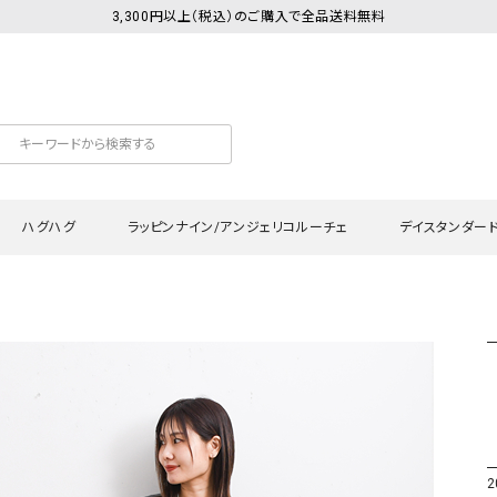
3,300円以上（税込）のご購入で全品送料無料
ハグハグ
ラッピンナイン/アンジェリコルーチェ
デイスタンダー
カットソー
Tシャツ・カットソー
ワンピース
Tシャツ・カットソー
ワンピース
トッ
プ・キャミソール
シャツ・ブラウス
チュニック
カーディガン・ベスト
チュニック
ワン
ン・ベスト
カーディガン
シャツ・ブラウス
パン
ラウス
ベスト
スウェット・パーカー
サロ
・パーカー
ニット
ニット
スカ
2