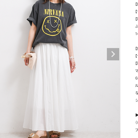
タンクトップ・キャミソール
ジャ
【
【
グッ
その他のパンツ
パンツ
デニムパンツ
ロング・マキシ丈
デニムパンツ
ロング・マキシ丈
ツ
その他のパンツ
その他スカート
その他スカート
トッ
【
ワン
【
ジャケット
サロ
ジャケット
すべて見る
コート
バッグ
ジャ
コート
ガウン
シューズ
グッ
その他アウター
アクセサリー
すべて見る
バッグ
▶
靴
（
帽子