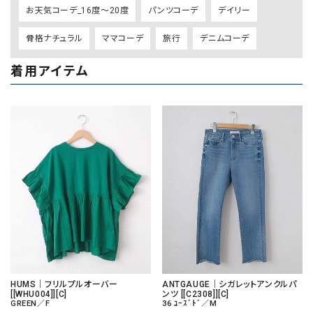
お天気コーデ_16度～20度
パンツコーデ
デイリー
骨格ナチュラル
ママコーデ
旅行
デニムコーデ
着用アイテム
HUMS｜フリルプルオーバー
ANTGAUGE｜シガレットアンクルパ
[[WHU004]][C]
ンツ [[C2308]][C]
GREEN／F
36 ﾕｰｽﾞﾄﾞ／M