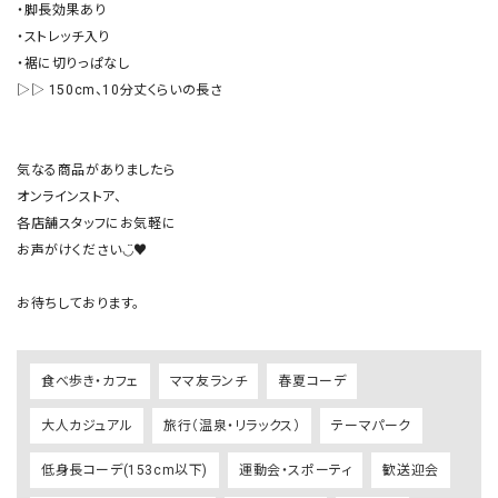
・脚長効果あり

・ストレッチ入り

・裾に切りっぱなし

▷▷ 150cm、10分丈くらいの長さ

気なる商品がありましたら

オンラインストア、

各店舗スタッフにお気軽に

お声がけください◡̈♥︎

食べ歩き・カフェ
ママ友ランチ
春夏コーデ
大人カジュアル
旅行（温泉・リラックス）
テーマパーク
低身長コーデ(153cm以下)
運動会・スポーティ
歓送迎会