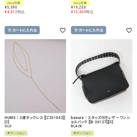
2buy対象
2buy対象
¥
5,390
¥
19,250
¥
4,312
税込
¥
15,400
税込
カートに入れる
カートに入れる
HUMS｜2連ネックレス [[Z251042]]
beaure｜スタッズ付きレザーワンシ
[C]
ョルバック [[B-26127]][C]
GLD
BLACK
オケージョン
オケージョン