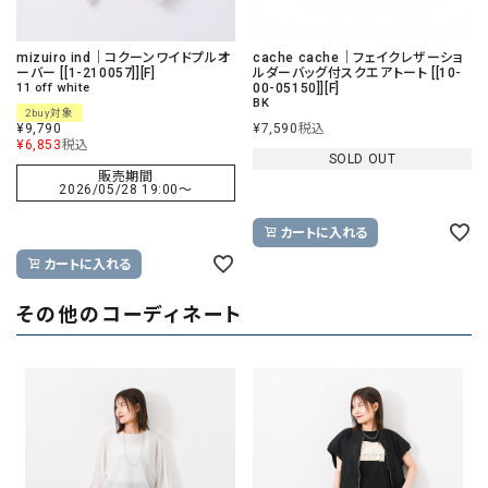
mizuiro ind｜コクーンワイドプルオ
cache cache｜フェイクレザーショ
ーバー [[1-210057]][F]
ルダーバッグ付スクエアトート [[10-
11 off white
00-05150]][F]
BK
2buy対象
¥
9,790
¥
7,590
税込
¥
6,853
税込
SOLD OUT
販売期間
2026/05/28 19:00
〜
カートに入れる
カートに入れる
その他のコーディネート