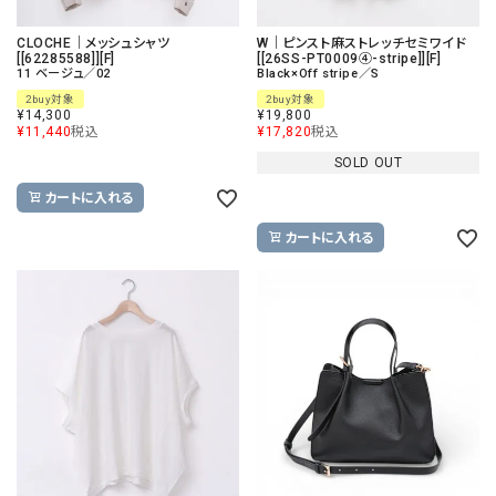
CLOCHE｜メッシュシャツ
W｜ピンスト麻ストレッチセミワイド
[[62285588]][F]
[[26SS-PT0009④-stripe]][F]
11 ベージュ／02
Black×Off stripe／S
2buy対象
2buy対象
¥
14,300
¥
19,800
¥
11,440
税込
¥
17,820
税込
SOLD OUT
カートに入れる
カートに入れる