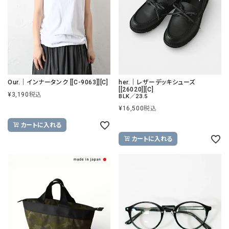
Our.｜インナータンク [[C-9063]][C]
her.｜レザーデッキシューズ
[[26020]][C]
¥
3,190
税込
BLK／23.5
¥
16,500
税込
カートに入れる
カートに入れる