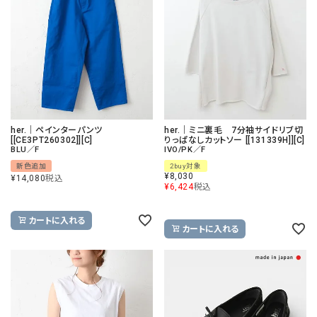
her.｜ペインターパンツ
her.｜ミニ裏毛 7分袖サイドリブ切
[[CE3PT260302]][C]
りっぱなしカットソー [[131339H]][C]
BLU／F
IVO/PK／F
新色追加
2buy対象
¥
8,030
¥
14,080
税込
¥
6,424
税込
カートに入れる
カートに入れる