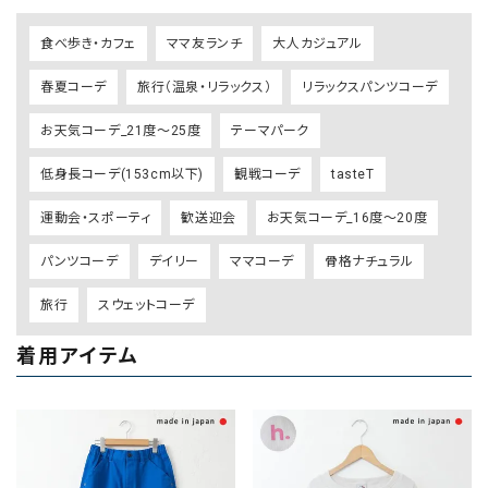
食べ歩き・カフェ
ママ友ランチ
大人カジュアル
春夏コーデ
旅行（温泉・リラックス）
リラックスパンツコーデ
お天気コーデ_21度～25度
テーマパーク
低身長コーデ(153cm以下)
観戦コーデ
tasteT
運動会・スポーティ
歓送迎会
お天気コーデ_16度～20度
パンツコーデ
デイリー
ママコーデ
骨格ナチュラル
旅行
スウェットコーデ
着用アイテム