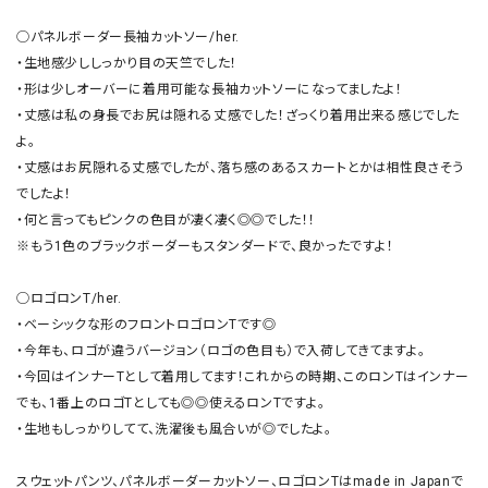
◯パネルボーダー長袖カットソー/her.

・生地感少ししっかり目の天竺でした！

・形は少しオーバーに着用可能な長袖カットソーになってましたよ！

・丈感は私の身長でお尻は隠れる丈感でした！ざっくり着用出来る感じでした
よ。

・丈感はお尻隠れる丈感でしたが、落ち感のあるスカートとかは相性良さそう
でしたよ！

・何と言ってもピンクの色目が凄く凄く◎◎でした！！

※もう1色のブラックボーダーもスタンダードで、良かったですよ！

◯ロゴロンT/her.

・ベーシックな形のフロントロゴロンTです◎

・今年も、ロゴが違うバージョン（ロゴの色目も）で入荷してきてますよ。

・今回はインナーTとして着用してます！これからの時期、このロンTはインナー
でも、1番上のロゴTとしても◎◎使えるロンTですよ。

・生地もしっかりしてて、洗濯後も風合いが◎でしたよ。

スウェットパンツ、パネルボーダーカットソー、ロゴロンTはmade in Japanで