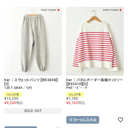
her.｜スウェットパンツ [[853406]]
her.｜パネルボーダー長袖カットソー
[C]
[[853410]][C]
120 T.GRAY／1(F)
PKﾎﾞｰﾀﾞｰ／F
2buy対象
2buy対象
¥
13,200
¥
7,700
¥
9,240
税込
¥
6,160
税込
SOLD OUT
カートに入れる