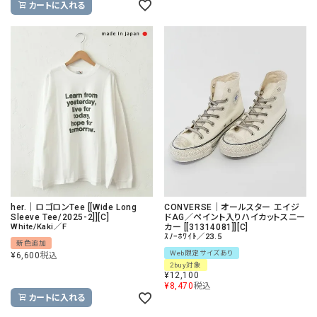
カートに入れる
her.｜ロゴロンTee [[Wide Long
CONVERSE｜オールスター エイジ
Sleeve Tee/2025-2]][C]
ドAG／ペイント入りハイカットスニー
White/Kaki／F
カー [[31314081]][C]
ｽﾉｰﾎﾜｲﾄ／23.5
新色追加
Web限定サイズあり
¥
6,600
税込
2buy対象
¥
12,100
¥
8,470
税込
カートに入れる