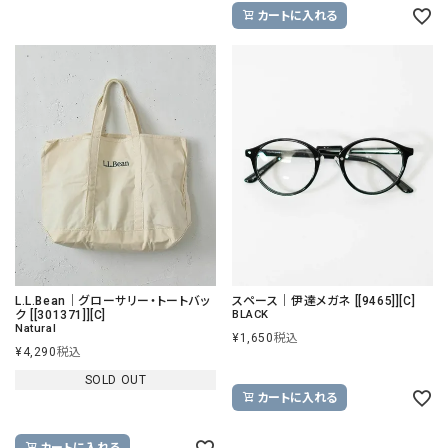
カートに入れる
L.L.Bean｜グローサリー・トートバッ
スペース｜伊達メガネ [[9465]][C]
ク [[301371]][C]
BLACK
Natural
¥
1,650
税込
¥
4,290
税込
SOLD OUT
カートに入れる