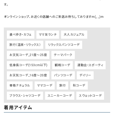
す。

オンラインショップ、お近くの店舗へのご来店お待ちしておりますm(_ _)m
食べ歩き・カフェ
ママ友ランチ
大人カジュアル
旅行（温泉・リラックス）
リラックスパンツコーデ
お天気コーデ_21度～25度
テーマパーク
低身長コーデ(153cm以下)
観戦コーデ
運動会・スポーティ
お天気コーデ_16度～20度
パンツコーデ
デイリー
骨格ナチュラル
ママコーデ
旅行
秋コーデ
ブラウス・シャツコーデ
スニーカーコーデ
スウェットコーデ
着用アイテム