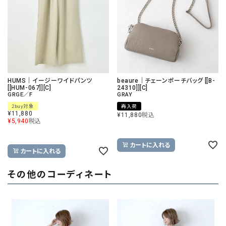
HUMS｜イージーワイドパンツ
beaure｜チェーンポーチバッグ [[B-
[[HUM-067]][C]
24310]][C]
GRGE／F
GRAY
2buy対象
再入荷
¥
11,880
¥
11,880
税込
¥
5,940
税込
カートに入れる
カートに入れる
その他のコーディネート