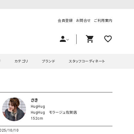
会員登録
お問合せ
ご利用案内
person
shopping_cart
favorite_outline
ド
カテゴリ
ブランド
スタッフコーディネート
プス
ハグハグ
ワンピース
OMEKASI（オメカシ）
ピース・チュニック
ラッピンナイン/アンジェリコルーチェ
チュニック
OMEKASI+（オメカシプラス
さき
HugHug
ツ
hagumu（ハグム）
Number18（オハコ）
HugHug モラージュ佐賀店
ペット・オーバーオール
her.（ハードット）
in the Market（インザマ
152cm
ート
and quarter（アンドクウォーター）
HUMS（ハムズ）
025/10/10