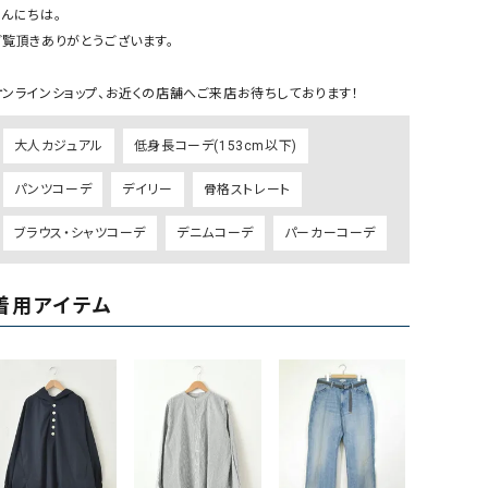
ケット・アウター
Our.（アワードット）
Hymn LIPA（ヒムリパ）
んにちは。

ご覧頂きありがとうございます。

ズ
Wrapin nine9（ラッピンナイン）
W（ラッピンナイン）
ロング・マキシ丈
day standard（デイスタンダード）
10t'ena (トテナ)
オンラインショップ、お近くの店舗へご来店お待ちしております！
その他スカート
大人カジュアル
低身長コーデ(153cm以下)
プス
08mab(ゼロハチマブ)
Johnbull（ジョンブル）
パンツコーデ
デイリー
骨格ストレート
ピース・チュニック
すべて見る
1%（イチ パーセント）
LAOCOONTE（ラオコンテ）
ペット・オーバーオール
ブラウス・シャツコーデ
デニムコーデ
パーカーコーデ
1 metre carre（アンメートルキャレ ）
LAURA DI MAGGIO（ロ
ケット・アウター
オ）
ズ
着用アイテム
120%lino（ワンハンドレッドトゥエンティ
le camouflage tribe
ーパーセントリノ）
トライブ）
adidas（アディダス）
Lallia Mu（ラリア ムー）
ASFVLT（アスファルト）
mizuiro ind（ミズイロ イ
Ampersand（アンパサンド）
MICALLE MICALLE（ミ
Antiquite's（アンティークス）
NATURAL LAUNDRY（