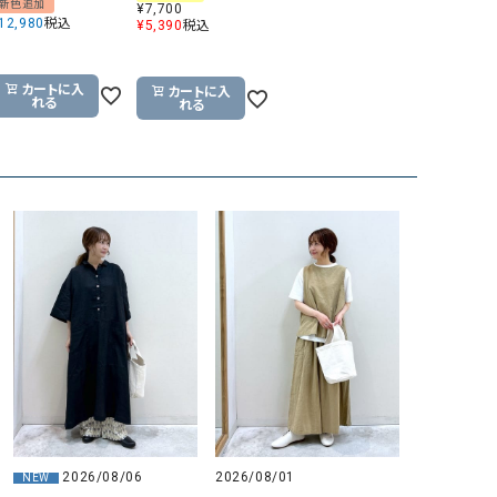
新色追加
¥
7,700
12,980
税込
¥
5,390
税込
GO TO HOLLYWOOD（ゴートゥーハリウ
THIRTY（サーティ）
ッド）
G-STAR RAW（ジースターロウ）
tumugu:（ツムグ）
カートに入
カートに入
れる
れる
GOOD SPEED（グッドスピード）
un cinq（アンサンク）
GAIMO（ガイモ）
UNIVERSAL OVERAL
オーバーオール）
GRAMICCI（グラミチ）
USU GALLERY（ユーエ
ー）
（ｇ） （グラム）
upper hights（アッパーハ
Gives a sense of fullment
+phenix（フェニックス）
HUNTER（ハンター）
WILD THINGS（ワイルド
ICHI（イチ）
ILIMA（イリマ）
2026/08/06
2026/08/01
NEW