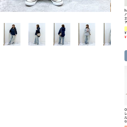
ソックス・その他雑貨
貨
パ
2
7
¥
¥
O
ル
G