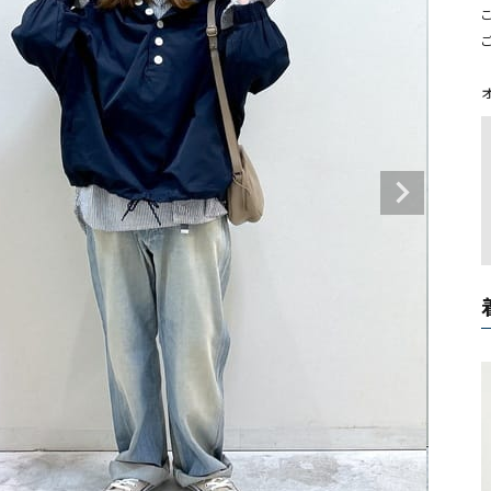
タンクトップ・キャミソール
ジャ
こ
グッ
その他のパンツ
パンツ
デニムパンツ
ロング・マキシ丈
デニムパンツ
ロング・マキシ丈
ツ
その他のパンツ
その他スカート
その他スカート
トッ
ワン
ジャケット
サロ
ジャケット
すべて見る
コート
バッグ
ジャ
コート
ガウン
シューズ
グッ
その他アウター
アクセサリー
すべて見る
バッグ
靴
帽子