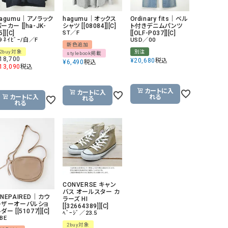
リー）
hagumu｜アノラック
hagumu｜オックス
Ordinary fits｜ベル
Audition（オーディション）
ORDINARY FITS（オーデ
ーカー [[ha-JK-
シャツ [[08084]][C]
ト付きデニムパンツ
5]][C]
ST／F
[[OLF-P037]][C]
ツ）
9 ﾈｲﾋﾞｰ/白／F
USD／00
新色追加
2buy対象
別注
blue willow（ブルーウィロー）
Osmosis（オズモシス）
stylebook掲載
18,700
¥
20,680
税込
¥
6,490
税込
13,090
税込
blue willow（ブルーウィロー）
prit（プリット）
CUBE SUGAR（キューブシュガー）
PUMA（プーマ）
カートに入
カートに入
カートに入
れる
れる
CONVERSE ALL STAR（コンバースオー
Risley（リズレー）
れる
ルスター）
Champion（チャンピオン）
RED CARD（レッドカード）
DENIM DUNGAREE（デニムダンガリー）
SO（エスオー）
Deck（ディック）
SUN VALLEY（サンバレー）
EVOL（イーボル）
SCOTCH&SODA（スコッチ
CONVERSE キャン
ダ）
バス オールスター カ
NEPAIRED｜カウ
ラーズ HI
レザーオーバルショ
[[32664389]][C]
Emma Taylor（エマテイラー）
SUGAR ROSE（シュガーロ
ダー [[51077]][C]
ﾍﾞｰｼﾞ／23.5
BE
FLAVOR TEE（フレーバーティー）
squady by graphite（ス
2buy対象