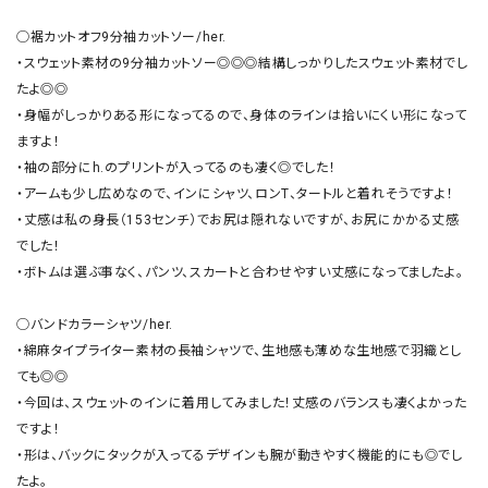
◯裾カットオフ9分袖カットソー/her.

・スウェット素材の9分袖カットソー◎◎◎結構しっかりしたスウェット素材でし
たよ◎◎

・身幅がしっかりある形になってるので、身体のラインは拾いにくい形になって
ますよ！

・袖の部分にh.のプリントが入ってるのも凄く◎でした！

・アームも少し広めなので、インにシャツ、ロンT、タートルと着れそうですよ！

・丈感は私の身長（153センチ）でお尻は隠れないですが、お尻にかかる丈感
でした！

・ボトムは選ぶ事なく、パンツ、スカートと合わせやすい丈感になってましたよ。

◯バンドカラーシャツ/her.

・綿麻タイプライター素材の長袖シャツで、生地感も薄めな生地感で羽織とし
ても◎◎

・今回は、スウェットのインに着用してみました！丈感のバランスも凄くよかった
ですよ！

・形は、バックにタックが入ってるデザインも腕が動きやすく機能的にも◎でし
たよ。
