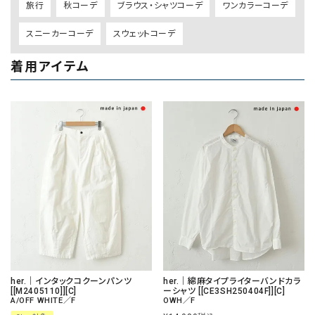
旅行
秋コーデ
ブラウス・シャツコーデ
ワンカラーコーデ
スニーカーコーデ
スウェットコーデ
着用アイテム
her.｜インタックコクーンパンツ
her.｜綿麻タイプライターバンドカラ
[[M2405110]][C]
ーシャツ [[CE3SH250404F]][C]
A/OFF WHITE／F
OWH／F