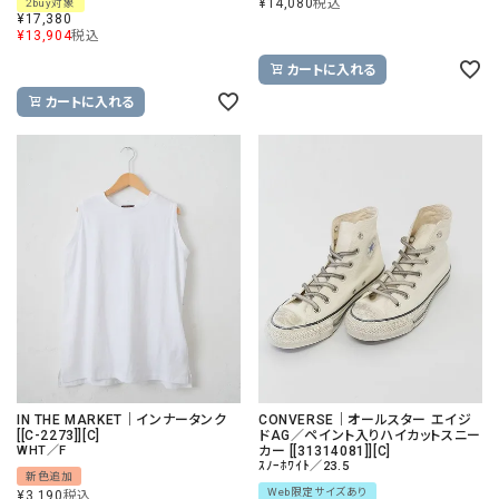
¥
14,080
税込
2buy対象
¥
17,380
¥
13,904
税込
カートに入れる
カートに入れる
IN THE MARKET｜インナータンク
CONVERSE｜オールスター エイジ
[[C-2273]][C]
ドAG／ペイント入りハイカットスニー
WHT／F
カー [[31314081]][C]
ｽﾉｰﾎﾜｲﾄ／23.5
新色追加
Web限定サイズあり
¥
3,190
税込