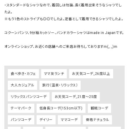
・スタンダードなシャツなので、着回しは勿論、長く着用出来そうなシャツでし
たよ。

※もう1色のストライプも◎◎でしたよ。定番として着用できるシャツでしたよ。

コクーンパンツ、9分袖カットソー、バンドカラーシャツはmade in Japanです。

オンラインショップ、お近くの店舗へのご来店お待ちしておりますm(_ _)m

食べ歩き・カフェ
ママ友ランチ
お天気コーデ_26度以上
大人カジュアル
旅行（温泉・リラックス）
リラックスパンツコーデ
お天気コーデ_21度～25度
テーマパーク
低身長コーデ(153cm以下)
観戦コーデ
パンツコーデ
デイリー
ママコーデ
骨格ナチュラル