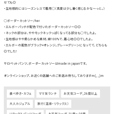
せても◎

・生地感的にはシーズンレスで着用◯（真夏は少し暑く感じるかな〜っと。）

◯ボーダーカットソー/her.

・エルボーパッチが配色で付いたボーダーカットソー◎◎

・ネックの部分は、ややモックネックっぽくなってる部分も◯でしたよ。

・生地感はやや柔らかめな素材、綿100%で、着心地◎◎でしたよ。

・エルボーの配色がブラック×オレンジ。グレー×グリーンになってて、どちらも
◎でした！

サロペットパンツ、ボーダーカットソーはmade in japanです。

オンラインショップ、お近くの店舗へのご来店お待ちしておりますm(_ _)m
食べ歩き・カフェ
ママ友ランチ
お天気コーデ_26度以上
大人カジュアル
旅行（温泉・リラックス）
リラックスパンツコーデ
お天気コーデ_21度～25度