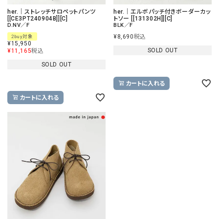
her.｜ストレッチサロペットパンツ
her.｜エルボパッチ付きボーダーカッ
[[CE3PT240904B]][C]
トソー [[131302H]][C]
D.NV／F
BLK／F
¥
8,690
税込
2buy対象
¥
15,950
SOLD OUT
¥
11,165
税込
SOLD OUT
カートに入れる
カートに入れる