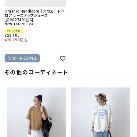
Organic Handloom｜スウェードベ
ロア レースアップシューズ
[[OH027491]][C]
NEW TAUPE／23
2buy対象
¥
23,100
¥
20,790
税込
カートに入れる
その他のコーディネート