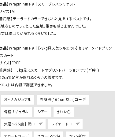
ケット・アウター
Our.（アワードット）
Hymn LIPA（ヒムリパ）
商品】Wrapin nine 9｜スリーブレスジャケット

サイズ】M

ズ
Wrapin nine9（ラッピンナイン）
W（ラッピンナイン）
【着用感】テーラードカラーできちんと見えするベストです。

ロング・マキシ丈
day standard（デイスタンダード）
10t'ena (トテナ)
裏地なしのサラッとした生地。重さも感じませんでした。

その他スカート
着丈は腰回りが隠れるくらいでした。

プス
商品】Wrapin nine 9｜【-3kg見え美シルエット】セミマーメイドプリン
08mab(ゼロハチマブ)
Johnbull（ジョンブル）
ピース・チュニック
スカート

すべて見る
1%（イチ パーセント）
LAOCOONTE（ラオコンテ）
サイズ】FREE

ペット・オーバーオール
【着用感】－3kg見えスカートのプリントバージョンです( *´艸｀)

1 metre carre（アンメートルキャレ ）
LAURA DI MAGGIO（ロ
ケット・アウター
162㎝で足首が隠れるくらいの着丈です。

オ）
ズ
ウエストは内紐で調整できました。
120%lino（ワンハンドレッドトゥエンティ
le camouflage tribe
ーパーセントリノ）
トライブ）
オトナカジュアル
高身長(160cm以上)コーデ
adidas（アディダス）
Lallia Mu（ラリア ムー）
骨格ナチュラル
シアー
きれい色
ASFVLT（アスファルト）
mizuiro ind（ミズイロ イ
気温～25度未満コーデ
レイヤードコーデ
Ampersand（アンパサンド）
MICALLE MICALLE（ミ
Antiquite's（アンティークス）
NATURAL LAUNDRY（
スカートコーデ
スカートStyle
2025新作