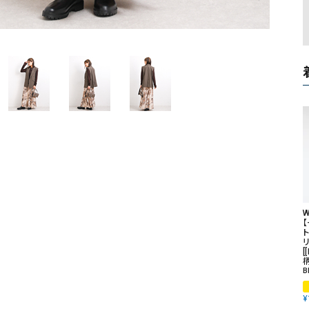
ソックス・その他雑貨
貨
W
[
柄
B
¥