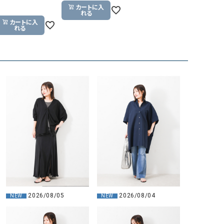
カートに入
GO TO HOLLYWOOD（ゴートゥーハリウ
THIRTY（サーティ）
れる
カートに入
ッド）
れる
G-STAR RAW（ジースターロウ）
tumugu:（ツムグ）
GOOD SPEED（グッドスピード）
un cinq（アンサンク）
GAIMO（ガイモ）
UNIVERSAL OVERAL
オーバーオール）
GRAMICCI（グラミチ）
USU GALLERY（ユーエ
ー）
（ｇ） （グラム）
upper hights（アッパーハ
Gives a sense of fullment
+phenix（フェニックス）
HUNTER（ハンター）
WILD THINGS（ワイルド
ICHI（イチ）
ILIMA（イリマ）
2026/08/05
2026/08/04
NEW
NEW