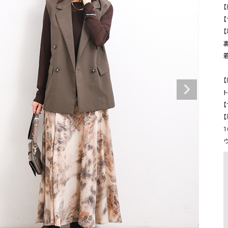
タンクトップ・キャミソール
ジャ
【
【
グッ
その他のパンツ
パンツ
デニムパンツ
ロング・マキシ丈
デニムパンツ
ロング・マキシ丈
ツ
その他のパンツ
その他スカート
その他スカート
トッ
【
ワン
ト
ジャケット
【
サロ
ジャケット
すべて見る
コート
バッグ
ジャ
コート
ガウン
シューズ
グッ
その他アウター
アクセサリー
すべて見る
バッグ
靴
帽子