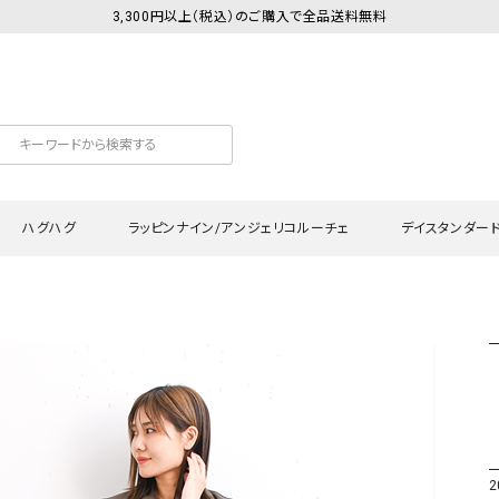
3,300円以上（税込）のご購入で全品送料無料
ハグハグ
ラッピンナイン/アンジェリコルーチェ
デイスタンダー
カットソー
Tシャツ・カットソー
ワンピース
Tシャツ・カットソー
ワンピース
トッ
プ・キャミソール
シャツ・ブラウス
チュニック
カーディガン・ベスト
チュニック
ワン
ン・ベスト
カーディガン
シャツ・ブラウス
パン
ラウス
ベスト
スウェット・パーカー
サロ
・パーカー
ニット
ニット
スカ
2