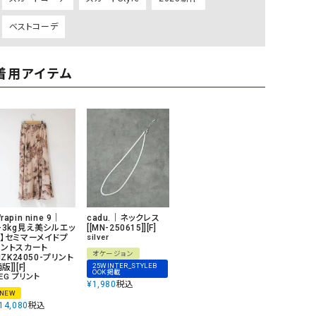
リー）
ベストコーデ
Audition（オーディション）
ORDINARY FITS（オーデ
ツ）
着用アイテム
blue willow（ブルーウィロー）
Osmosis（オズモシス）
blue willow（ブルーウィロー）
prit（プリット）
CUBE SUGAR（キューブシュガー）
PUMA（プーマ）
CONVERSE ALL STAR（コンバースオー
Risley（リズレー）
ルスター）
Champion（チャンピオン）
RED CARD（レッドカード）
DENIM DUNGAREE（デニムダンガリー）
SO（エスオー）
rapin nine 9｜
cadu.｜ネックレス
Deck（ディック）
SUN VALLEY（サンバレー）
【-3kg見え美シルエッ
[[MN-250615]][F]
ト】セミマーメイドプ
silver
リントスカート
EVOL（イーボル）
SCOTCH&SODA（スコッチ
オケージョン
[IZK24050-プリント
ダ）
25WINTER_STYLEB
版]][F]
OOK掲載
EG プリント
¥
1,980
税込
Emma Taylor（エマテイラー）
SUGAR ROSE（シュガーロ
NEW
14,080
税込
FLAVOR TEE（フレーバーティー）
squady by graphite（ス