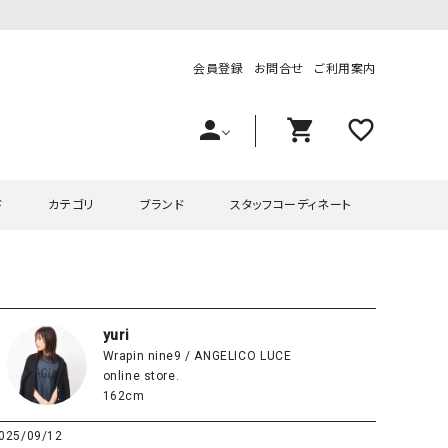
会員登録
お問合せ
ご利用案内
person
shopping_cart
favorite_outline
ド
カテゴリ
ブランド
スタッフコーディネート
プス
ハグハグ
ワンピース
OMEKASI（オメカシ）
ピース・チュニック
ラッピンナイン/アンジェリコルーチェ
チュニック
OMEKASI+（オメカシプラス
yuri
Wrapin nine9 / ANGELICO LUCE
ツ
hagumu（ハグム）
Number18（オハコ）
online store.
ペット・オーバーオール
her.（ハードット）
in the Market（インザマ
162cm
ート
and quarter（アンドクウォーター）
HUMS（ハムズ）
025/09/12