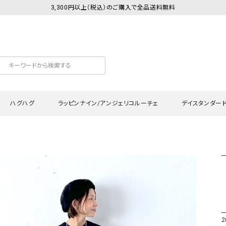
3,300円以上（税込）のご購入で全品送料無料
ハグハグ
ラッピンナイン/アンジェリコルーチェ
デイスタンダー
カットソー
Tシャツ・カットソー
ワンピース
Tシャツ・カットソー
ワンピース
トッ
プ・キャミソール
シャツ・ブラウス
チュニック
カーディガン・ベスト
チュニック
ワン
ン・ベスト
カーディガン
シャツ・ブラウス
パン
ラウス
ベスト
スウェット・パーカー
サロ
・パーカー
ニット
ニット
スカ
2