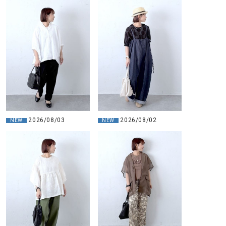
GO TO HOLLYWOOD（ゴートゥーハリウ
THIRTY（サーティ）
ッド）
G-STAR RAW（ジースターロウ）
tumugu:（ツムグ）
GOOD SPEED（グッドスピード）
un cinq（アンサンク）
GAIMO（ガイモ）
UNIVERSAL OVERAL
オーバーオール）
GRAMICCI（グラミチ）
USU GALLERY（ユーエ
ー）
2026/08/03
2026/08/02
NEW
NEW
（ｇ） （グラム）
upper hights（アッパーハ
Gives a sense of fullment
+phenix（フェニックス）
HUNTER（ハンター）
WILD THINGS（ワイルド
ICHI（イチ）
ILIMA（イリマ）