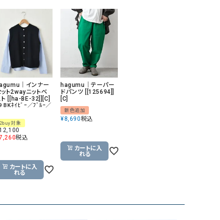
リー）
Audition（オーディション）
ORDINARY FITS（オーデ
ツ）
blue willow（ブルーウィロー）
Osmosis（オズモシス）
blue willow（ブルーウィロー）
prit（プリット）
CUBE SUGAR（キューブシュガー）
PUMA（プーマ）
hagumu｜インナー
hagumu｜テーパー
セット2wayニットベ
ドパンツ [[125694]]
CONVERSE ALL STAR（コンバースオー
Risley（リズレー）
ト [[ha-BE-32]][C]
[C]
9 BKﾈｲﾋﾞｰ／ﾌﾞﾙｰ／
ルスター）
新色追加
¥
8,690
税込
2buy対象
Champion（チャンピオン）
RED CARD（レッドカード）
12,100
7,260
税込
DENIM DUNGAREE（デニムダンガリー）
SO（エスオー）
カートに入
れる
Deck（ディック）
SUN VALLEY（サンバレー）
カートに入
れる
EVOL（イーボル）
SCOTCH&SODA（スコッチ
ダ）
Emma Taylor（エマテイラー）
SUGAR ROSE（シュガーロ
FLAVOR TEE（フレーバーティー）
squady by graphite（ス