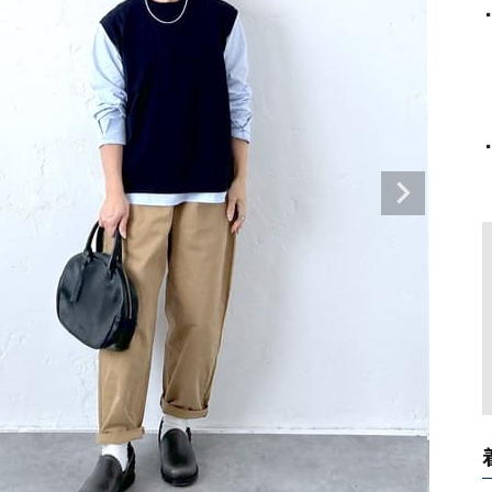
タンクトップ・キャミソール
ジャ
▪
    ブラウスとニットベスト
グッ
    ベストは2w
その他のパンツ
    パンツにもスカートにも合
パンツ
デニムパンツ
ロング・マキシ丈
デニムパンツ
ロング・マキシ丈
▪
ツ
その他のパンツ
その他スカート
その他スカート
トッ
    しっかりしてるけど、厚すぎない
ワン
ジャケット
サロ
ジャケット
すべて見る
コート
バッグ
ジャ
コート
ガウン
シューズ
グッ
その他アウター
アクセサリー
すべて見る
バッグ
靴
帽子