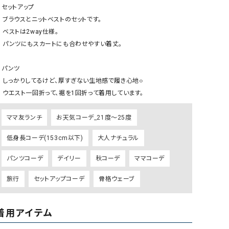
ケット・アウター
Our.（アワードット）
Hymn LIPA（ヒムリパ）
️セットアップ

のセットです。

ズ
Wrapin nine9（ラッピンナイン）
W（ラッピンナイン）
ay仕様。

ロング・マキシ丈
day standard（デイスタンダード）
10t'ena (トテナ)
わせやすい着丈。

その他スカート
️パンツ

プス
生地感で履き心地○

08mab(ゼロハチマブ)
Johnbull（ジョンブル）
ピース・チュニック
    ウエスト一回折って、裾を1回折って着用しています。
すべて見る
1%（イチ パーセント）
LAOCOONTE（ラオコンテ）
ペット・オーバーオール
ママ友ランチ
お天気コーデ_21度～25度
1 metre carre（アンメートルキャレ ）
LAURA DI MAGGIO（ロ
ケット・アウター
オ）
低身長コーデ(153cm以下)
大人ナチュラル
ズ
120%lino（ワンハンドレッドトゥエンティ
le camouflage tribe
パンツコーデ
デイリー
秋コーデ
ママコーデ
ーパーセントリノ）
トライブ）
adidas（アディダス）
Lallia Mu（ラリア ムー）
旅行
セットアップコーデ
骨格ウェーブ
ASFVLT（アスファルト）
mizuiro ind（ミズイロ イ
Ampersand（アンパサンド）
MICALLE MICALLE（ミ
着用アイテム
Antiquite's（アンティークス）
NATURAL LAUNDRY（