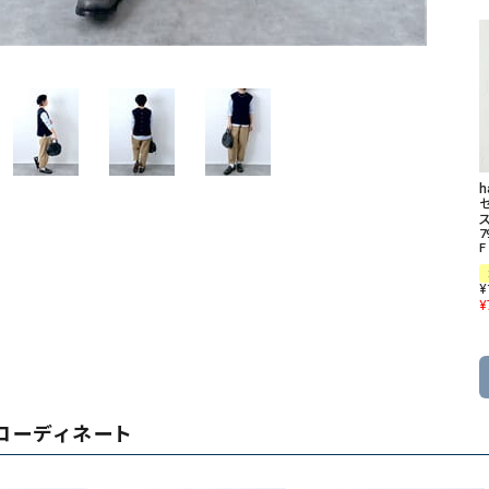
ソックス・その他雑貨
貨
ス
7
F
¥
¥
コーディネート