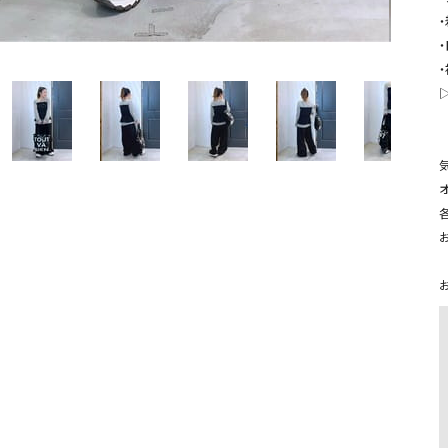
ソックス・その他雑貨
・
貨
・
オ
お