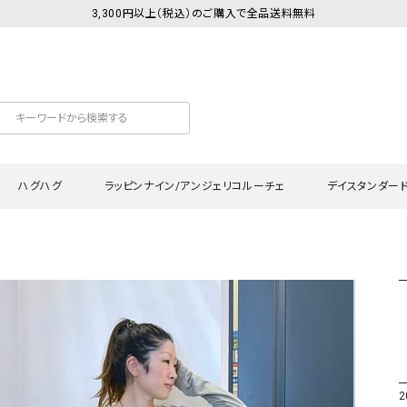
3,300円以上（税込）のご購入で全品送料無料
ハグハグ
ラッピンナイン/アンジェリコルーチェ
デイスタンダー
カットソー
Tシャツ・カットソー
ワンピース
Tシャツ・カットソー
ワンピース
トッ
プ・キャミソール
シャツ・ブラウス
チュニック
カーディガン・ベスト
チュニック
ワン
ン・ベスト
カーディガン
シャツ・ブラウス
パン
ラウス
ベスト
スウェット・パーカー
サロ
・パーカー
ニット
ニット
スカ
2