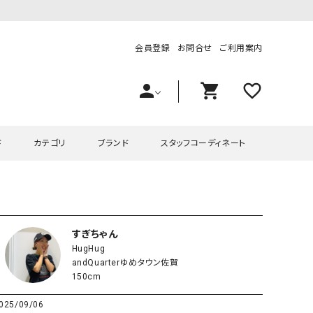
会員登録
お問合せ
ご利用案内
person
shopping_cart
favorite_outline
ド
カテゴリ
ブランド
スタッフコーディネート
プス
ハグハグ
ワンピース
OMEKASI（オメカシ）
ピース・チュニック
ラッピンナイン/アンジェリコルーチェ
チュニック
OMEKASI+（オメカシプラス
すぎちゃん
HugHug
ツ
hagumu（ハグム）
Number18（オハコ）
andQuarterゆめタウン佐賀
ペット・オーバーオール
her.（ハードット）
in the Market（インザマ
150cm
ート
and quarter（アンドクウォーター）
HUMS（ハムズ）
025/09/06