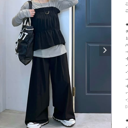
タンクトップ・キャミソール
ジャ
こ
グッ
その他のパンツ
パンツ
デニムパンツ
ロング・マキシ丈
デニムパンツ
ロング・マキシ丈
ツ
その他のパンツ
その他スカート
その他スカート
トッ
ワン
ジャケット
サロ
ジャケット
すべて見る
コート
バッグ
ジャ
コート
ガウン
シューズ
グッ
その他アウター
アクセサリー
すべて見る
バッグ
靴
帽子