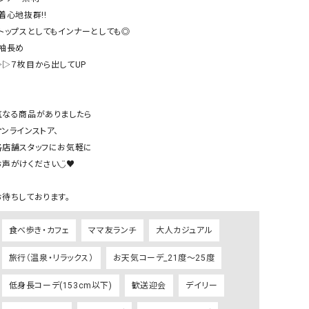
リー）
着心地抜群!!

・トップスとしてもインナーとしても◎

Audition（オーディション）
ORDINARY FITS（オーデ
袖長め

ツ）
▷▷７枚目から出してUP

blue willow（ブルーウィロー）
Osmosis（オズモシス）
blue willow（ブルーウィロー）
prit（プリット）
気なる商品がありましたら

CUBE SUGAR（キューブシュガー）
PUMA（プーマ）
ンラインストア、

CONVERSE ALL STAR（コンバースオー
Risley（リズレー）
各店舗スタッフにお気軽に

ルスター）
声がけください◡̈♥︎

Champion（チャンピオン）
RED CARD（レッドカード）
DENIM DUNGAREE（デニムダンガリー）
SO（エスオー）
Deck（ディック）
SUN VALLEY（サンバレー）
食べ歩き・カフェ
ママ友ランチ
大人カジュアル
EVOL（イーボル）
SCOTCH&SODA（スコッチ
旅行（温泉・リラックス）
お天気コーデ_21度～25度
ダ）
Emma Taylor（エマテイラー）
SUGAR ROSE（シュガーロ
低身長コーデ(153cm以下)
歓送迎会
デイリー
FLAVOR TEE（フレーバーティー）
squady by graphite（ス