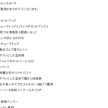
ケット・アウター
Our.（アワードット）
Hymn LIPA（ヒムリパ）
んにちは꙳𖤐

ご覧頂きありがとうございます。

ズ
Wrapin nine9（ラッピンナイン）
W（ラッピンナイン）
ロング・マキシ丈
day standard（デイスタンダード）
10t'ena (トテナ)
◈セットアップ

その他スカート
チューブトップとパンツのセットアップ♪

１枚でお洒落見え間違いなし!!

プス
ハレの日にもGOOD

08mab(ゼロハチマブ)
Johnbull（ジョンブル）
ピース・チュニック
→チューブトップ

すべて見る
1%（イチ パーセント）
LAOCOONTE（ラオコンテ）
・胸元ゴムで落ちにくい

ペット・オーバーオール
・サラッとした生地感

1 metre carre（アンメートルキャレ ）
LAURA DI MAGGIO（ロ
ケット・アウター
・Tシャツやカットソーにも◎

オ）
ズ
→パンツ

120%lino（ワンハンドレッドトゥエンティ
le camouflage tribe
・綺麗な形のワイドパンツ

ーパーセントリノ）
トライブ）
・サラッとした生地で履き心地抜群

adidas（アディダス）
Lallia Mu（ラリア ムー）
・丈が長いのでウエストから1つ曲げて着用

▷▷1〜６枚目インナー入れてUP

ASFVLT（アスファルト）
mizuiro ind（ミズイロ イ
Ampersand（アンパサンド）
MICALLE MICALLE（ミ
◈長袖インナー

Antiquite's（アンティークス）
NATURAL LAUNDRY（
・シアー素材
