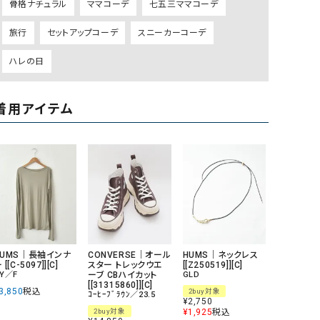
骨格ナチュラル
ママコーデ
七五三ママコーデ
GO TO HOLLYWOOD（ゴートゥーハリウ
THIRTY（サーティ）
旅行
セットアップコーデ
スニーカーコーデ
ッド）
G-STAR RAW（ジースターロウ）
tumugu:（ツムグ）
ハレの日
GOOD SPEED（グッドスピード）
un cinq（アンサンク）
GAIMO（ガイモ）
UNIVERSAL OVERAL
着用アイテム
オーバーオール）
GRAMICCI（グラミチ）
USU GALLERY（ユーエ
ー）
（ｇ） （グラム）
upper hights（アッパーハ
Gives a sense of fullment
+phenix（フェニックス）
HUNTER（ハンター）
WILD THINGS（ワイルド
ICHI（イチ）
HUMS｜長袖インナ
CONVERSE｜オール
HUMS｜ネックレス
 [[C-5097]][C]
スター トレックウエ
[[Z250519]][C]
ILIMA（イリマ）
Y／F
ーブ CBハイカット
GLD
[[31315860]][C]
3,850
税込
2buy対象
ｺｰﾋｰﾌﾞﾗｳﾝ／23.5
¥
2,750
2buy対象
¥
1,925
税込