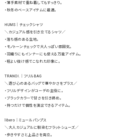
・薄手素材で重ね着してもすっきり。

・秋冬のベースアイテムに最適。

HUMS｜チェックシャツ

＼カジュアル感を引き立てるシャツ／

・落ち感のある生地。

・モノトーンチェックで大人っぽい雰囲気。

・羽織りにもインナーにも使える万能アイテム。

・程よい抜け感でこなれた印象に。

TRANOI.｜フリルBAG

＼遊び心のあるバッグで華やかさをプラス／

・フリルデザインがコーデの主役に。

・ブラックカラーで甘さを引き締め。

・持つだけで個性を演出できるアイテム。

libero｜ミュールパンプス

＼大人カジュアルに馴染むフラットシューズ／

・歩きやすさと上品さを両立。
