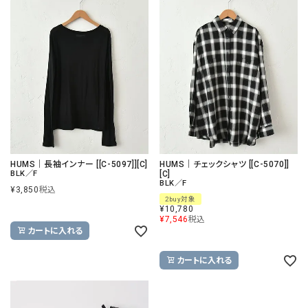
HUMS｜長袖インナー [[C-5097]][C]
HUMS｜チェックシャツ [[C-5070]]
BLK／F
[C]
BLK／F
¥
3,850
税込
2buy対象
¥
10,780
¥
7,546
税込
カートに入れる
カートに入れる