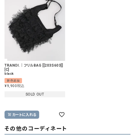
TRANOI.｜フリルBAG [[203S603]]
[C]
black
新色追加
¥
9,900
税込
SOLD OUT
カートに入れる
その他のコーディネート