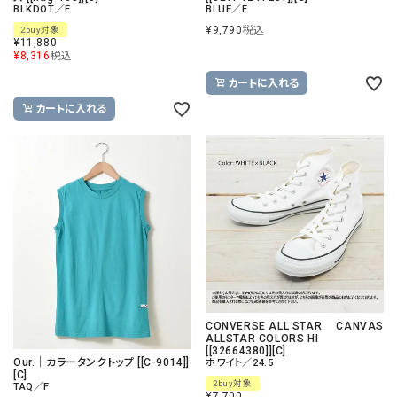
BLKDOT／F
BLUE／F
¥
9,790
税込
2buy対象
¥
11,880
¥
8,316
税込
カートに入れる
カートに入れる
CONVERSE ALL STAR CANVAS
ALLSTAR COLORS HI
[[32664380]][C]
Our.｜カラータンクトップ [[C-9014]]
ホワイト／24.5
[C]
2buy対象
TAQ／F
¥
7,700