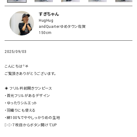
すぎちゃん
HugHug
andQuarterゆめタウン佐賀
150cm
2025/09/03
こんにちは꙳𖤐

ご覧頂きありがとうございます。

◈ フリル衿前開きワンピース

・首元フリルがあるデザイン

・ゆったりシルエット

・羽織りにも使える

・綿100%でややしっかりめの生地

▷▷７枚目からボタン開けてUP
