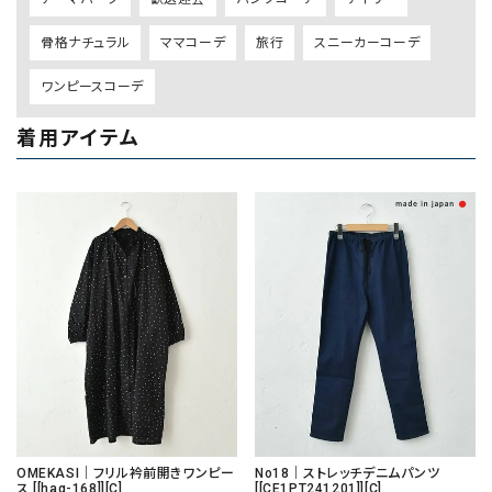
骨格ナチュラル
ママコーデ
旅行
スニーカーコーデ
ワンピースコーデ
着用アイテム
OMEKASI｜フリル衿前開きワンピー
No18｜ストレッチデニムパンツ
ス [[hag-168]][C]
[[CE1PT241201]][C]