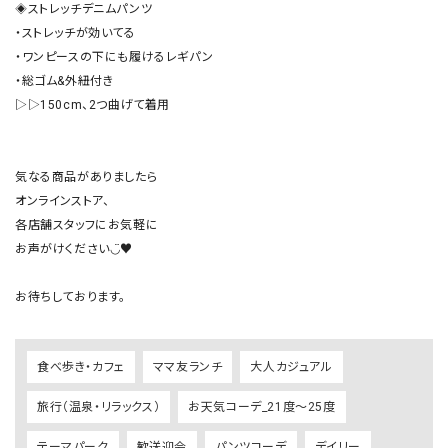
◈ストレッチデニムパンツ

・ストレッチが効いてる

・ワンピースの下にも履けるレギパン

・総ゴム&外紐付き

▷▷150cm、2つ曲げて着用

気なる商品がありましたら

オンラインストア、

各店舗スタッフにお気軽に

お声がけください◡̈♥︎

食べ歩き・カフェ
ママ友ランチ
大人カジュアル
旅行（温泉・リラックス）
お天気コーデ_21度～25度
テーマパーク
歓送迎会
パンツコーデ
デイリー