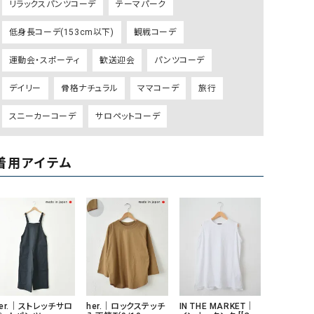
リラックスパンツコーデ
テーマパーク
GO TO HOLLYWOOD（ゴートゥーハリウ
THIRTY（サーティ）
低身長コーデ(153cm以下)
観戦コーデ
ッド）
G-STAR RAW（ジースターロウ）
tumugu:（ツムグ）
運動会・スポーティ
歓送迎会
パンツコーデ
GOOD SPEED（グッドスピード）
un cinq（アンサンク）
デイリー
骨格ナチュラル
ママコーデ
旅行
GAIMO（ガイモ）
UNIVERSAL OVERAL
スニーカーコーデ
サロペットコーデ
オーバーオール）
GRAMICCI（グラミチ）
USU GALLERY（ユーエ
ー）
着用アイテム
（ｇ） （グラム）
upper hights（アッパーハ
Gives a sense of fullment
+phenix（フェニックス）
HUNTER（ハンター）
WILD THINGS（ワイルド
ICHI（イチ）
ILIMA（イリマ）
er.｜ストレッチサロ
her.｜ロックステッチ
IN THE MARKET｜