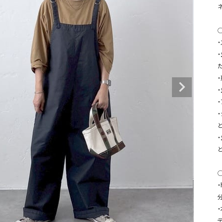
タンクトップ・キャミソール
ジャ
グッ
◯
その他のパンツ
パンツ
デニムパンツ
ロング・マキシ丈
デニムパンツ
ロング・マキシ丈
ツ
その他のパンツ
その他スカート
その他スカート
トッ
ワン
ジャケット
サロ
ジャケット
すべて見る
コート
バッグ
ジャ
コート
ガウン
シューズ
グッ
その他アウター
アクセサリー
と
すべて見る
バッグ
靴
帽子