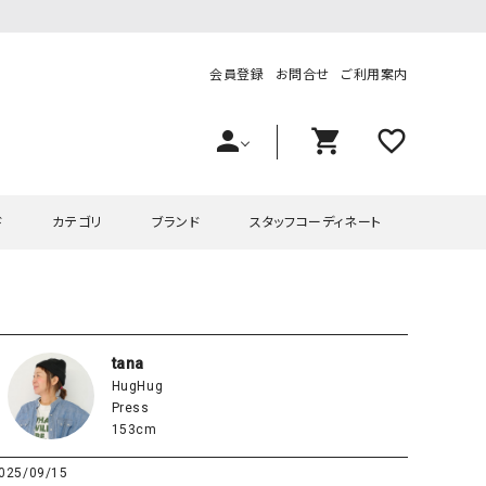
会員登録
お問合せ
ご利用案内
person
shopping_cart
favorite_outline
ド
カテゴリ
ブランド
スタッフコーディネート
プス
ハグハグ
ワンピース
OMEKASI（オメカシ）
ピース・チュニック
ラッピンナイン/アンジェリコルーチェ
チュニック
OMEKASI+（オメカシプラス
tana
HugHug
ツ
hagumu（ハグム）
Number18（オハコ）
Press
ペット・オーバーオール
her.（ハードット）
in the Market（インザマ
153cm
ート
and quarter（アンドクウォーター）
HUMS（ハムズ）
025/09/15