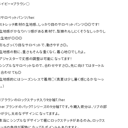
ケット・アウター
Our.（アワードット）
Hymn LIPA（ヒムリパ）
ネイビー×ブラウン◯

ズ
Wrapin nine9（ラッピンナイン）
W（ラッピンナイン）
サロペットパンツ/her.

ロング・マキシ丈
day standard（デイスタンダード）
10t'ena (トテナ)
・ストレッチ素材の生地感、しっかり目のサロペットパンツ◎◎です！

その他スカート
・生地感がかなりハリ感がある素材で、型崩れもしにくそうなしっかりし
た生地が◎◎◎

プス
・形もざっくり目なサロペットで、動きやすさ◎。

08mab(ゼロハチマブ)
Johnbull（ジョンブル）
ピース・チュニック
・生地感の割に、重さもそんな重くなく、着心地◎でしたよ。

すべて見る
1%（イチ パーセント）
LAOCOONTE（ラオコンテ）
・アジャスターで丈感の調整は可能になってます！

ペット・オーバーオール
・シンプルなサロペットなので、合わせやすさ◎。先に向けてはタートル
1 metre carre（アンメートルキャレ ）
LAURA DI MAGGIO（ロ
ケット・アウター
と合わせても◎

オ）
ズ
・生地感的にはシーズンレスで着用◯（真夏は少し暑く感じるかな〜っ
120%lino（ワンハンドレッドトゥエンティ
le camouflage tribe
。）

ーパーセントリノ）
トライブ）
adidas（アディダス）
Lallia Mu（ラリア ムー）
◯ブラウンのロックステッチ入り9分袖T/her.

・her.ブランドのパックTシリーズの9分袖Tです。今期入荷分は、リブの部
ASFVLT（アスファルト）
mizuiro ind（ミズイロ イ
分が少し太めなデザインになってますよ。

Ampersand（アンパサンド）
MICALLE MICALLE（ミ
・本当にシンプルなデザインで裾にロックステッチがあるのみ。ロックス
Antiquite's（アンティークス）
NATURAL LAUNDRY（
テッチの色目が配色になってるポイントもありますよ。
