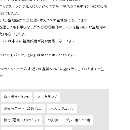
リー）
・ロックステッチは見えにくい部分ですが、1枚できてもポイントになる所
が◎でしたよ。

Audition（オーディション）
ORDINARY FITS（オーデ
・また、生地感が本当に凄くオススメの生地感になってます！

ツ）
・洗濯しても下手らない所が◎◎◎身体のラインを拾いにくい生地感の
blue willow（ブルーウィロー）
Osmosis（オズモシス）
部分も◎でしたよ。

blue willow（ブルーウィロー）
prit（プリット）
・このTは本当に着用頻度が高い商品になってます！

CUBE SUGAR（キューブシュガー）
PUMA（プーマ）
ロペットパンツ、9分袖Tはmade in Japanです。

CONVERSE ALL STAR（コンバースオー
Risley（リズレー）
ルスター）
オンラインショップ、お近くの店舗へのご来店お待ちしておりますm(_ 
Champion（チャンピオン）
RED CARD（レッドカード）
)m

DENIM DUNGAREE（デニムダンガリー）
SO（エスオー）
Deck（ディック）
SUN VALLEY（サンバレー）
食べ歩き・カフェ
ママ友ランチ
EVOL（イーボル）
SCOTCH&SODA（スコッチ
お天気コーデ_26度以上
大人カジュアル
ダ）
Emma Taylor（エマテイラー）
SUGAR ROSE（シュガーロ
旅行（温泉・リラックス）
お天気コーデ_21度～25度
FLAVOR TEE（フレーバーティー）
squady by graphite（ス