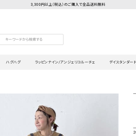
3,300円以上（税込）のご購入で全品送料無料
ハグハグ
ラッピンナイン/アンジェリコルーチェ
デイスタンダー
カットソー
Tシャツ・カットソー
ワンピース
Tシャツ・カットソー
ワンピース
トッ
プ・キャミソール
シャツ・ブラウス
チュニック
カーディガン・ベスト
チュニック
ワン
ン・ベスト
カーディガン
シャツ・ブラウス
パン
ラウス
ベスト
スウェット・パーカー
サロ
・パーカー
ニット
ニット
スカ
2