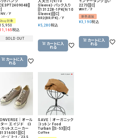
ペットパンツ
入天竺T(9/10
インナータンク [[C-
[CE3PT240904B]]
Sleeve)-パック入り
2273]][C]
C]
[[131228-1PK(9/10
WHT／F
.NV／F
Sleeve)]][C]
新色追加
BR2(BR/PK)／F
2buy対象
¥
3,190
税込
15,950
¥
5,280
税込
11,165
税込
SOLD OUT
カートに入
カートに入
れる
れる
カートに入
れる
CONVERSE｜オール
SAVE｜オーガニック
スター エイジド ロ
コットン Food
ーカットスニーカー
Turban [[S-53]][C]
[31316001]][C]
Coffee
ﾞﾝﾃｰｼﾞｶｰｷ／23.5