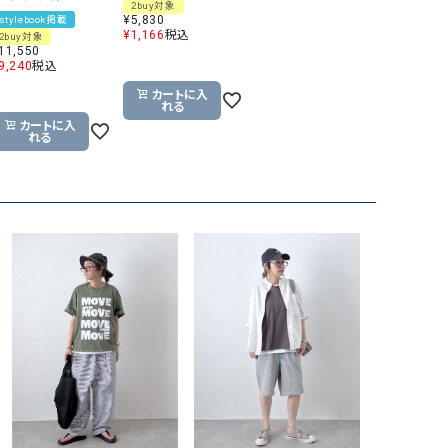
2buy対象
¥
5,830
stylebook掲載
¥
1,166
税込
2buy対象
11,550
9,240
税込
カートに入
れる
カートに入
れる